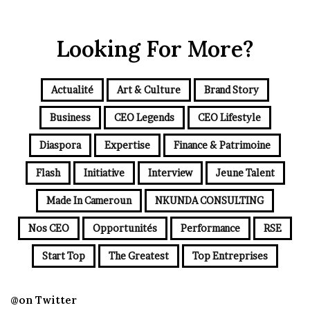
Looking For More?
Actualité
Art & Culture
Brand Story
Business
CEO Legends
CEO Lifestyle
Diaspora
Expertise
Finance & Patrimoine
Flash
Initiative
Interview
Jeune Talent
Made In Cameroun
NKUNDA CONSULTING
Nos CEO
Opportunités
Performance
RSE
Start Top
The Greatest
Top Entreprises
@on Twitter