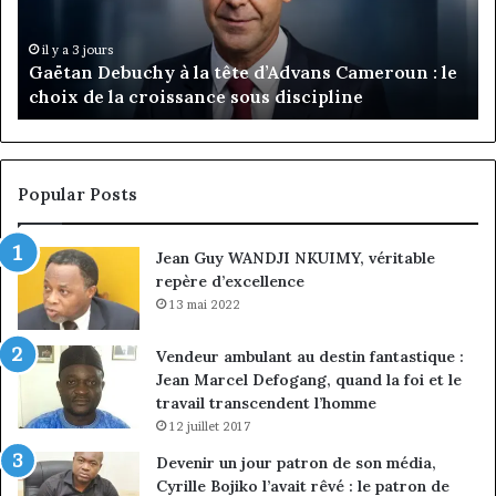
Daya
:
Tchangoum
Ph
il y a 3 jours
MTN Business : Marie-Rose Daya Tchangoum
passe
Ka
passe de l’expérience client à la conquête du
de
n
marché des entreprises
l’expérience
Di
client
Gé
à
pa
la
in
conquête
fi
Popular Posts
du
de
marché
ma
Jean Guy WANDJI NKUIMY, véritable
des
po
repère d’excellence
entreprises
No
Ng
13 mai 2022
Vendeur ambulant au destin fantastique :
Jean Marcel Defogang, quand la foi et le
travail transcendent l’homme
12 juillet 2017
Devenir un jour patron de son média,
Cyrille Bojiko l’avait rêvé : le patron de