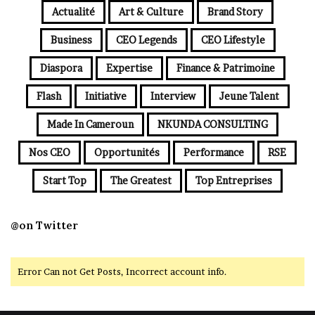
Actualité
Art & Culture
Brand Story
Business
CEO Legends
CEO Lifestyle
Diaspora
Expertise
Finance & Patrimoine
Flash
Initiative
Interview
Jeune Talent
Made In Cameroun
NKUNDA CONSULTING
Nos CEO
Opportunités
Performance
RSE
Start Top
The Greatest
Top Entreprises
@on Twitter
Error Can not Get Posts, Incorrect account info.