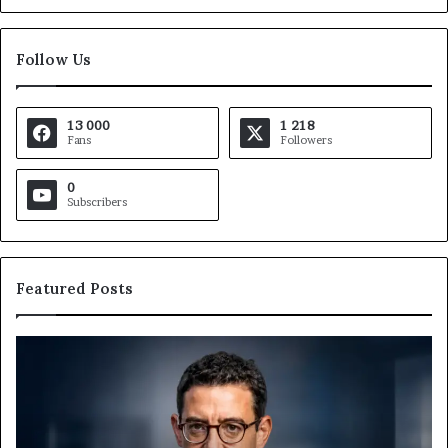
Follow Us
13 000
1 218
Fans
Followers
0
Subscribers
Featured Posts
MTN
Af
Business
In
:
et
Marie-
Af
Rose
In