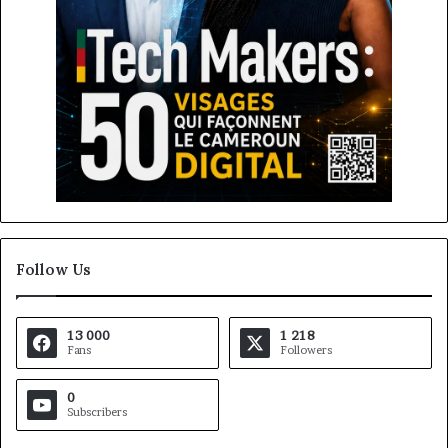
Follow Us
13 000
1 218
Fans
Followers
0
Subscribers