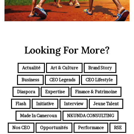
Looking For More?
Actualité
Art & Culture
Brand Story
Business
CEO Legends
CEO Lifestyle
Diaspora
Expertise
Finance & Patrimoine
Flash
Initiative
Interview
Jeune Talent
Made In Cameroun
NKUNDA CONSULTING
Nos CEO
Opportunités
Performance
RSE