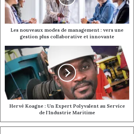
:
vers
une
gestion
plus
Les nouveaux modes de management : vers une
collaborative
gestion plus collaborative et innovante
et
innovante
Hervé
Koagne
:
Un
Expert
Polyvalent
au
Service
de
l'Industrie
Hervé Koagne : Un Expert Polyvalent au Service
Maritime
de l'Industrie Maritime