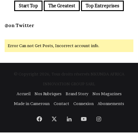
Start Top
The Greatest
Top Entreprises
@on Twitter
Error Can not Get Posts, Incorrect account info.
© Copyright 2026, Tous droits réservés NKUNDA AFRICA
INNOVATION GROUP SARL
Accueil
Nos Rubriques
Brand Story
Nos Magazines
Made in Cameroun
Contact
Connexion
Abonnements
Facebook
X
Linkedin
YouTube
Instagram