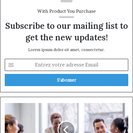
With Product You Purchase
Subscribe to our mailing list to
get the new updates!
Lorem ipsum dolor sit amet, consectetur.
Entrez
votre
adresse
Email
Les
nouveaux
modes
de
management