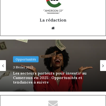
La rédaction
Website
Opportunités
Opportunités
24 septembre 2024
3 février 2025
Les 5 Tendances Business à Surveiller au
Cameroun en 2025
Les secteurs porteurs pour investir au
Cameroun en 2025 : Opportunités et
tendances à suivre