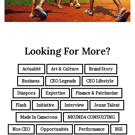
Looking For More?
Actualité
Art & Culture
Brand Story
Business
CEO Legends
CEO Lifestyle
Diaspora
Expertise
Finance & Patrimoine
Flash
Initiative
Interview
Jeune Talent
Made In Cameroun
NKUNDA CONSULTING
Nos CEO
Opportunités
Performance
RSE