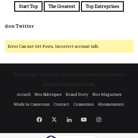
Start Top
The Greatest
Top Entreprises
@on Twitter
Error Can not Get Posts, Incorrect account info.
© Copyright 2026, Tous droits réservés NKUNDA AFRICA
INNOVATION GROUP SARL
Accueil
Nos Rubriques
Brand Story
Nos Magazines
Made in Cameroun
Contact
Connexion
Abonnements
Facebook
X
Linkedin
YouTube
Instagram