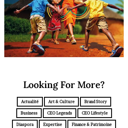
Looking For More?
Actualité
Art & Culture
Brand Story
Business
CEO Legends
CEO Lifestyle
Diaspora
Expertise
Finance & Patrimoine