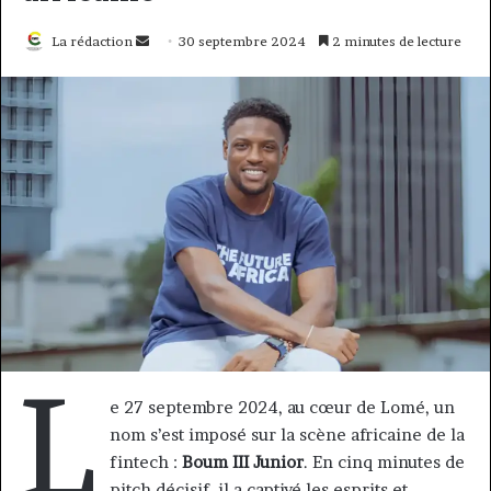
Envoyer
La rédaction
30 septembre 2024
2 minutes de lecture
un
courriel
L
e 27 septembre 2024, au cœur de Lomé, un
nom s’est imposé sur la scène africaine de la
fintech :
Boum III Junior
. En cinq minutes de
pitch décisif, il a captivé les esprits et