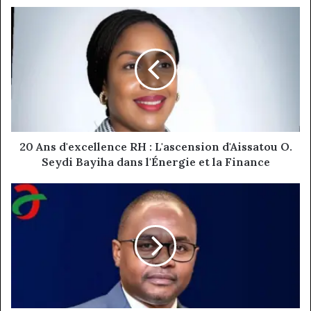
20
Ans
d'excellence
RH
:
L'ascension
d'Aissatou
O.
Seydi
Bayiha
20 Ans d'excellence RH : L'ascension d'Aissatou O.
dans
Seydi Bayiha dans l'Énergie et la Finance
l'Énergie
et
Roméo
la
Bouba
Finance
:
Le
Camerounais
au
Cœur
de
la