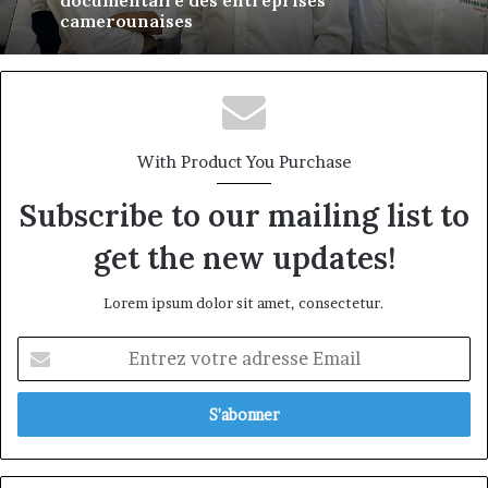
Portrait de Roger Nengwe Ntafam : Une
Africa Univ Tech : Quand l’intelligence
figure montante de la fintech au service
artificielle simplifie la gestion
de l’Afrique francophone
documentaire des entreprises
camerounaises
With Product You Purchase
Subscribe to our mailing list to
get the new updates!
Lorem ipsum dolor sit amet, consectetur.
Entrez
votre
adresse
Email