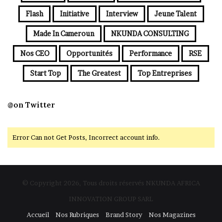
Flash
Initiative
Interview
Jeune Talent
Made In Cameroun
NKUNDA CONSULTING
Nos CEO
Opportunités
Performance
RSE
Start Top
The Greatest
Top Entreprises
@on Twitter
Error Can not Get Posts, Incorrect account info.
© Copyright 2026, Tous droits réservés NKUNDA AFRICA
INNOVATION GROUP SARL
Accueil
Nos Rubriques
Brand Story
Nos Magazines