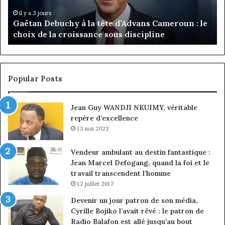
Tchangoum
Ph
il y a 4 jours
MTN Business : Marie-Rose Daya Tchangoum
passe
Ka
passe de l’expérience client à la conquête du
de
n
marché des entreprises
l’expérience
Di
client
Gé
à
pa
la
in
conquête
fi
Popular Posts
du
de
marché
ma
Jean Guy WANDJI NKUIMY, véritable
des
po
repère d’excellence
entreprises
No
Ng
13 mai 2022
Vendeur ambulant au destin fantastique :
Jean Marcel Defogang, quand la foi et le
travail transcendent l’homme
12 juillet 2017
Devenir un jour patron de son média,
Cyrille Bojiko l’avait rêvé : le patron de
Radio Balafon est allé jusqu’au bout