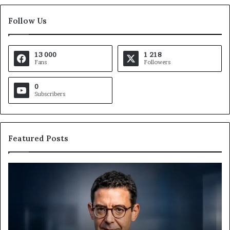
Follow Us
13 000
1 218
Fans
Followers
0
Subscribers
Featured Posts
MTN
Af
Business
In
:
et
Marie-
Af
Rose
In
Daya
: