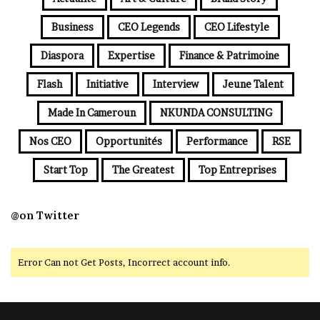
Business
CEO Legends
CEO Lifestyle
Diaspora
Expertise
Finance & Patrimoine
Flash
Initiative
Interview
Jeune Talent
Made In Cameroun
NKUNDA CONSULTING
Nos CEO
Opportunités
Performance
RSE
Start Top
The Greatest
Top Entreprises
@on Twitter
Error Can not Get Posts, Incorrect account info.