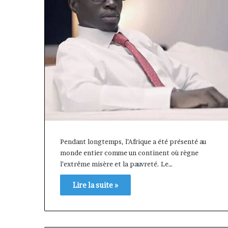
Pendant longtemps, l’Afrique a été présenté au
monde entier comme un continent où règne
l’extrême misère et la pauvreté. Le…
 Cette
Fondation
plateforme
MTN
Lire la suite »
va
Cameroun
ontribuer
:
il y a 1 semaine
à
Rose
« Cette plateforme va
il y a 19 heures
aire
Leke