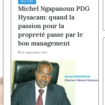
 Cameroun :
Nos CEO
il y a 3 jours
Cameroun
d la présidence
Gaëtan Debuchy à la tête
Michel Ngapanoun PDG
:
ean-Emmanuel
d’Advans Cameroun : le choix
le
Hysacam: quand la
ice-président
de la croissance sous disciplin
choix
de
passion pour la
la
propreté passe par le
croissance
sous
bon management
discipline
25 septembre 2017