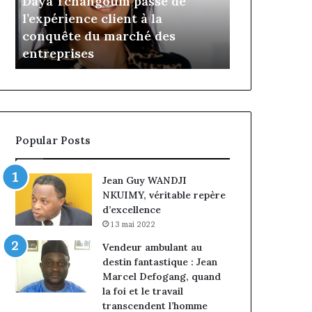
Daya Tchangoum passe de
Insurance :
Tchangoum
Philippe
l’expérience client à la
nommé Dire
passe
Kanga
conquête du marché des
intérim, fi
de
nommé
e
entreprises
Norbert Ng
l’expérience
Directeur
client
Général
à
par
la
intérim,
conquête
fin
du
de
Popular Posts
marché
mandat
des
pour
entreprises
Norbert
Jean Guy WANDJI
Ngniwake
NKUIMY, véritable repère
d’excellence
13 mai 2022
Vendeur ambulant au
destin fantastique : Jean
Marcel Defogang, quand
la foi et le travail
transcendent l’homme