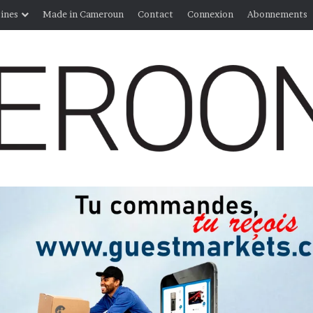
ines
Made in Cameroun
Contact
Connexion
Abonnements