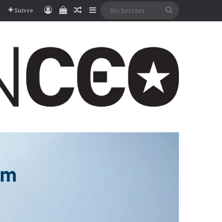
Connexion
Voir votre panier
Article Aléatoire
Sidebar (barre latérale)
Rechercher
Suivre