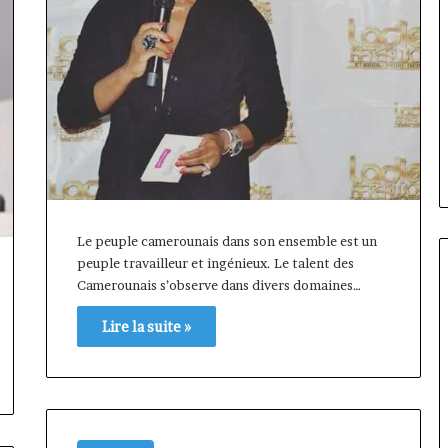
Le peuple camerounais dans son ensemble est un
peuple travailleur et ingénieux. Le talent des
Camerounais s’observe dans divers domaines…
Lire la suite »
Gaëtan
Debuchy
à
la
tête
d’Advans