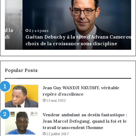
la
Ma
tête
Ro
d’Advans
Da
Cameroun
Tc
:
pa
il y a 6 jours
Gaëtan Debuchy à la tête d’Advans Cameroun : le
le
de
choix de la croissance sous discipline
choix
l’
de
cl
la
à
croissance
la
sous
co
Popular Posts
discipline
du
ma
Jean Guy WANDJI NKUIMY, véritable
de
repère d’excellence
en
13 mai 2022
Vendeur ambulant au destin fantastique :
Jean Marcel Defogang, quand la foi et le
travail transcendent l’homme
12 juillet 2017