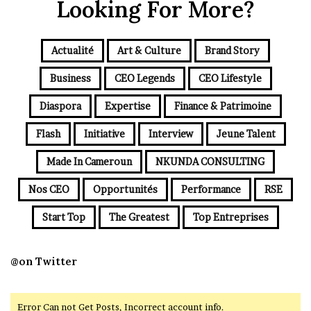
Looking For More?
Actualité
Art & Culture
Brand Story
Business
CEO Legends
CEO Lifestyle
Diaspora
Expertise
Finance & Patrimoine
Flash
Initiative
Interview
Jeune Talent
Made In Cameroun
NKUNDA CONSULTING
Nos CEO
Opportunités
Performance
RSE
Start Top
The Greatest
Top Entreprises
@on Twitter
Error Can not Get Posts, Incorrect account info.