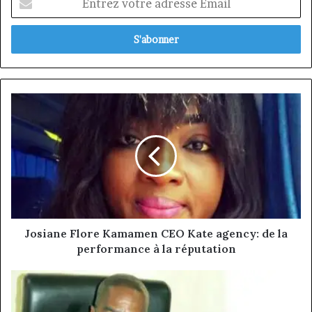
votre
adresse
Email
Josiane
Flore
Kamamen
CEO
Kate
agency:
de
la
performance
à
Josiane Flore Kamamen CEO Kate agency: de la
la
performance à la réputation
réputation
Michel
Ngapanoun
PDG