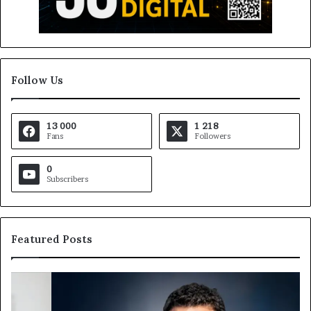
Follow Us
13 000
1 218
Fans
Followers
0
Subscribers
Featured Posts
Gaëtan
M
Debuchy
Bu
à
: