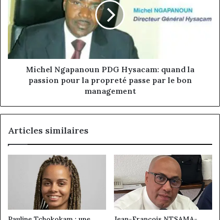
Hysacam:
quand
la
passion
pour
la
propreté
Michel Ngapanoun PDG Hysacam: quand la
passe
passion pour la propreté passe par le bon
par
management
le
bon
management
Articles similaires
Pauline Tchokokam : une
Jean-François NTSAMA-