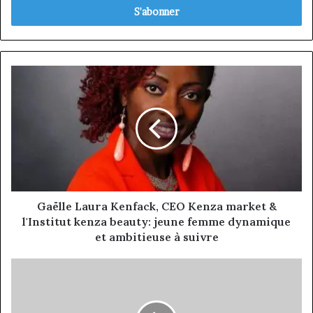
Email
Gaëlle
Laura
Kenfack,
CEO
Kenza
market
&
l'Institut
kenza
beauty:
Gaëlle Laura Kenfack, CEO Kenza market &
jeune
l'Institut kenza beauty: jeune femme dynamique
femme
et ambitieuse à suivre
dynamique
et
Kelly Kamen, CEO Mia kosmetics: l'ambitieuse
ambitieuse
jeune
à
entrepreneuse
suivre
camerounaise