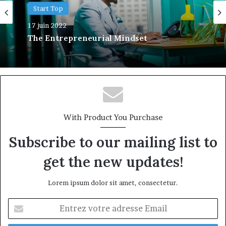
Actualité
Start Top
9 juin 2022
17 juin 2022
5 Reasons Recruiters don’t Call Back
The Entrepreneurial Mindset
With Product You Purchase
Subscribe to our mailing list to
get the new updates!
Lorem ipsum dolor sit amet, consectetur.
Entrez
votre
adresse