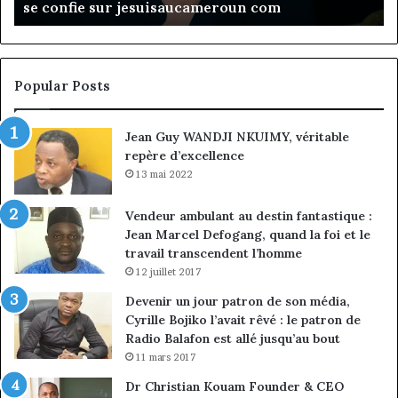
nommé vice-président
du
ch
conseil,
de
Jean-
la
Emmanuel
cr
Pondi
so
Popular Posts
nommé
di
vice-
Jean Guy WANDJI NKUIMY, véritable
président
repère d’excellence
13 mai 2022
Vendeur ambulant au destin fantastique :
Jean Marcel Defogang, quand la foi et le
travail transcendent l’homme
12 juillet 2017
Devenir un jour patron de son média,
Cyrille Bojiko l’avait rêvé : le patron de
Radio Balafon est allé jusqu’au bout
11 mars 2017
Dr Christian Kouam Founder & CEO