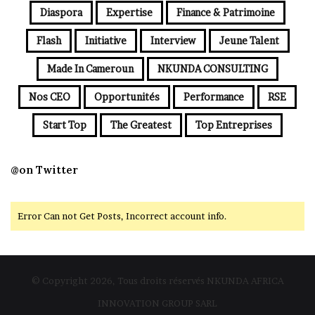
Diaspora
Expertise
Finance & Patrimoine
Flash
Initiative
Interview
Jeune Talent
Made In Cameroun
NKUNDA CONSULTING
Nos CEO
Opportunités
Performance
RSE
Start Top
The Greatest
Top Entreprises
@on Twitter
Error Can not Get Posts, Incorrect account info.
© Copyright 2026, Tous droits réservés NKUNDA AFRICA
INNOVATION GROUP SARL