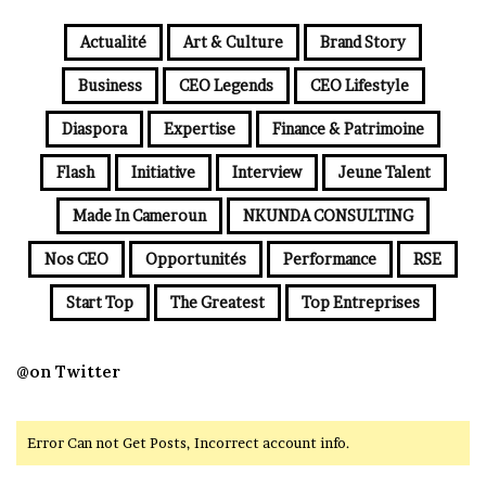
Actualité
Art & Culture
Brand Story
Business
CEO Legends
CEO Lifestyle
Diaspora
Expertise
Finance & Patrimoine
Flash
Initiative
Interview
Jeune Talent
Made In Cameroun
NKUNDA CONSULTING
Nos CEO
Opportunités
Performance
RSE
Start Top
The Greatest
Top Entreprises
@on Twitter
Error Can not Get Posts, Incorrect account info.