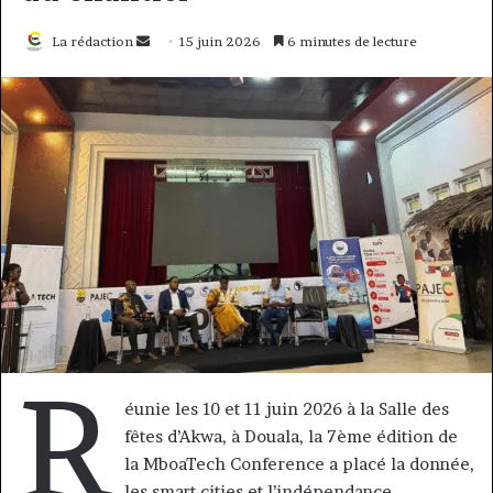
Envoyer
La rédaction
15 juin 2026
6 minutes de lecture
un
courriel
R
éunie les 10 et 11 juin 2026 à la Salle des
fêtes d’Akwa, à Douala, la 7ème édition de
la MboaTech Conference a placé la donnée,
les smart cities et l’indépendance