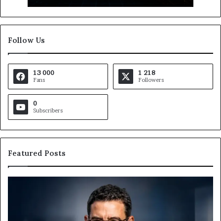
Follow Us
13 000
1 218
Fans
Followers
0
Subscribers
Featured Posts
Gaëtan
M
Debuchy
Bu
à
:
la
Ma