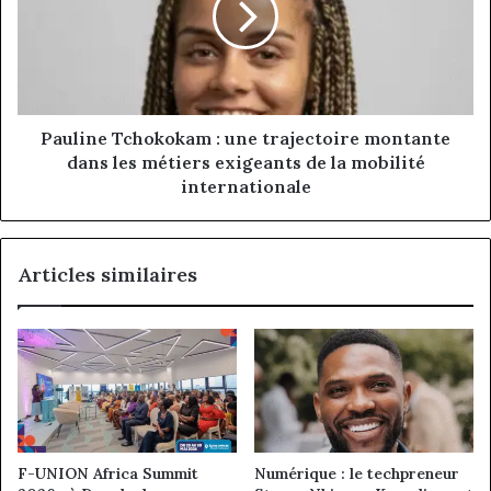
trajectoire
montante
dans
les
métiers
exigeants
Pauline Tchokokam : une trajectoire montante
de
dans les métiers exigeants de la mobilité
la
internationale
mobilité
internationale
Articles similaires
F-UNION Africa Summit
Numérique : le techpreneur