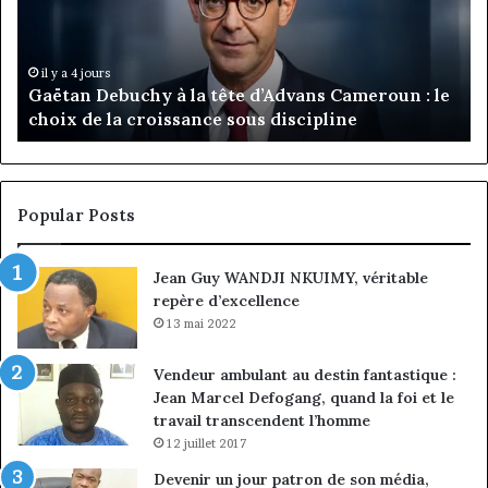
tête
Ro
d’Advans
Da
Cameroun
Tc
:
pa
il y a 4 jours
Gaëtan Debuchy à la tête d’Advans Cameroun : le
le
de
choix de la croissance sous discipline
choix
l’
de
cl
la
à
croissance
la
sous
co
Popular Posts
discipline
du
ma
Jean Guy WANDJI NKUIMY, véritable
de
repère d’excellence
en
13 mai 2022
Vendeur ambulant au destin fantastique :
Jean Marcel Defogang, quand la foi et le
travail transcendent l’homme
12 juillet 2017
Devenir un jour patron de son média,