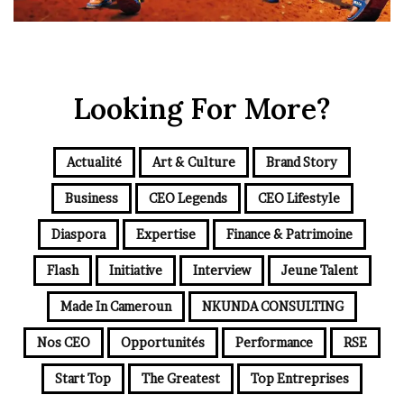
Looking For More?
Actualité
Art & Culture
Brand Story
Business
CEO Legends
CEO Lifestyle
Diaspora
Expertise
Finance & Patrimoine
Flash
Initiative
Interview
Jeune Talent
Made In Cameroun
NKUNDA CONSULTING
Nos CEO
Opportunités
Performance
RSE
Start Top
The Greatest
Top Entreprises