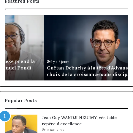
Featured Posts
Gaëtan
M
Debuchy
Bu
à
:
la
Ma
tête
Ro
d’Advans
Da
Cameroun
Tc
:
pa
il y a 6 jours
Gaëtan Debuchy à la tête d’Advans Cameroun : le
le
de
choix de la croissance sous discipline
choix
l’
de
cl
la
à
croissance
la
sous
co
Popular Posts
discipline
du
ma
Jean Guy WANDJI NKUIMY, véritable
de
repère d’excellence
en
13 mai 2022