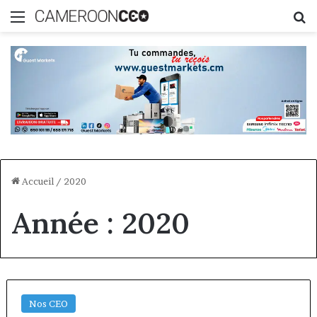
Menu
R
Accueil
/
2020
Année :
2020
Nos CEO