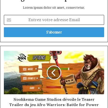
Lorem ipsum dolor sit amet, consectetur.
Entrez
votre
adresse
Email
Noohkema
Game
Studios
dévoile
le
Teaser
Trailer
du
jeu
Afro
Noohkema Game Studios dévoile le Teaser
Warriors:
Trailer du jeu Afro Warriors: Battle for Power