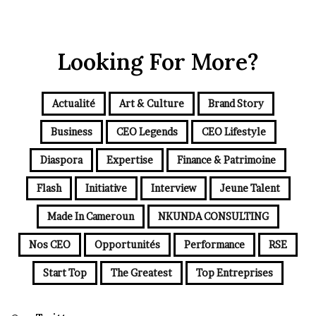
Looking For More?
Actualité
Art & Culture
Brand Story
Business
CEO Legends
CEO Lifestyle
Diaspora
Expertise
Finance & Patrimoine
Flash
Initiative
Interview
Jeune Talent
Made In Cameroun
NKUNDA CONSULTING
Nos CEO
Opportunités
Performance
RSE
Start Top
The Greatest
Top Entreprises