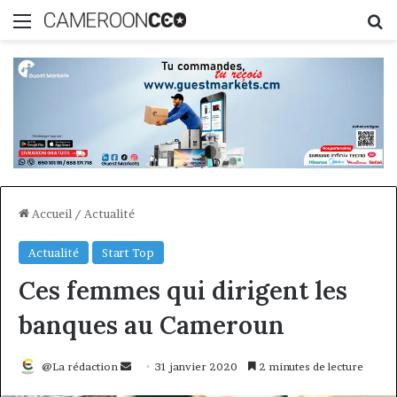
Menu
R
Accueil
/
Actualité
Actualité
Start Top
Ces femmes qui dirigent les
banques au Cameroun
Envoyer
@La rédaction
31 janvier 2020
2 minutes de lecture
un