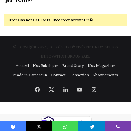
@on Twitter
Error Can not Get Posts, Incorrect account info.
© Copyright 2026, Tous droits réservés NKUNDA AFRICA
INNOVATION GROUP SARL
Accueil
Nos Rubriques
Brand Story
Nos Magazines
Made in Cameroun
Contact
Connexion
Abonnements
Facebook
X
Linkedin
YouTube
Instagram