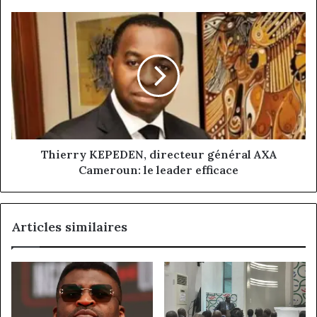
Battle
for
Thierry
Power
KEPEDEN,
directeur
général
AXA
Cameroun:
le
leader
efficace
Thierry KEPEDEN, directeur général AXA
Cameroun: le leader efficace
Articles similaires