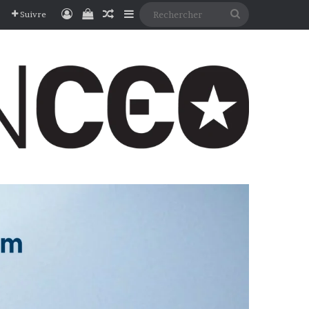
Connexion
Voir votre panier
Article Aléatoire
Sidebar (barre latérale)
Rechercher
Suivre