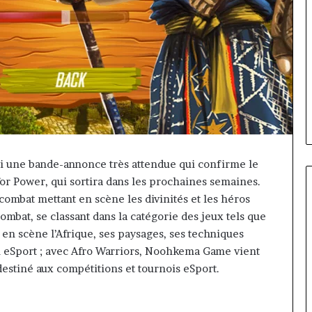
i une bande-annonce très attendue qui confirme le
or Power, qui sortira dans les prochaines semaines.
 combat mettant en scène les divinités et les héros
combat, se classant dans la catégorie des jeux tels que
 en scène l’Afrique, ses paysages, ses techniques
MTN
Business
jeu eSport ; avec Afro Warriors, Noohkema Game vient
:
estiné aux compétitions et tournois eSport.
Marie-
il y a 5 jours
Rose
MTN Business : Marie-Rose
Daya