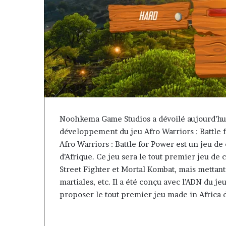
Noohkema Game Studios a dévoilé aujourd’hu
développement du jeu Afro Warriors : Battle f
Afro Warriors : Battle for Power est un jeu de
d’Afrique. Ce jeu sera le tout premier jeu de 
Street Fighter et Mortal Kombat, mais mettant
Fondation
Gaëtan
MTN
Debuchy
martiales, etc. Il a été conçu avec l’ADN du 
Cameroun
à
proposer le tout premier jeu made in Africa d
la
Rose
tête
il y a 2 jours
Leke
d’Advans