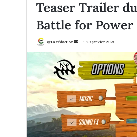
Teaser Trailer du
Battle for Power
Envoyer
@La rédaction
29 janvier 2020
un
courriel