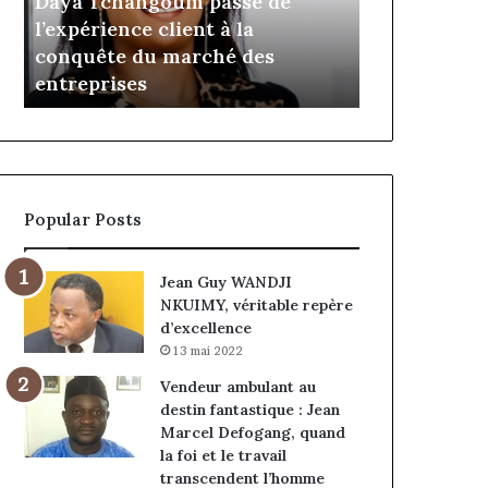
Insurance : Philippe Kanga
il y a 9 heures
Philippe
de
nommé Directeur Général par
Marcelle M
Kanga
Jumia
intérim, fin de mandat pour
prend les 
nommé
Maroc
Norbert Ngniwake
Maroc
Directeur
Général
par
intérim,
fin
de
Popular Posts
mandat
pour
Norbert
Jean Guy WANDJI
Ngniwake
NKUIMY, véritable repère
d’excellence
13 mai 2022
Vendeur ambulant au
destin fantastique : Jean
Marcel Defogang, quand
la foi et le travail
transcendent l’homme