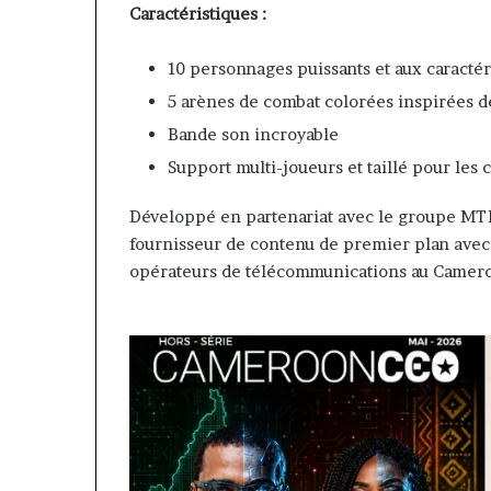
Fondation MTN Cameroun :
il y a 4 jours
Caractéristiques :
prend
Cameroun
Rose Leke prend la présidence
Gaëtan Debuchy
a
:
du conseil, Jean-Emmanuel
d’Advans Camer
résidence
le
10 personnages puissants et aux caractér
Pondi nommé vice-président
de la croissanc
du
choix
5 arènes de combat colorées inspirées d
onseil,
de
ean-
la
Bande son incroyable
Emmanuel
croissance
Support multi-joueurs et taillé pour les
Pondi
sous
nommé
discipline
Développé en partenariat avec le groupe MT
ice-
fournisseur de contenu de premier plan avec 
résident
opérateurs de télécommunications au Camer