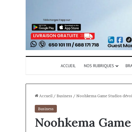
ACCUEIL
NOS RUBRIQUES
BR
Accueil
/
Business
/
Noohkema Game Studios dévoile 
Business
Noohkema Game S