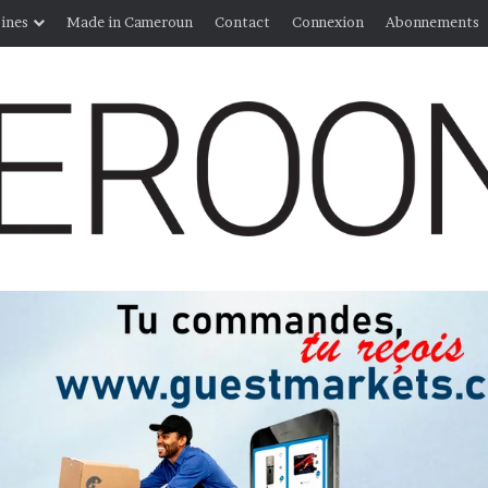
ines
Made in Cameroun
Contact
Connexion
Abonnements