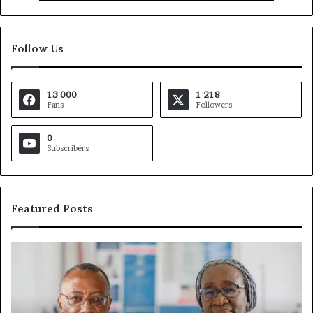
Follow Us
13 000
1 218
Fans
Followers
0
Subscribers
Featured Posts
Fondation
Ga
MTN
De
Cameroun
à
:
la
Rose
tê