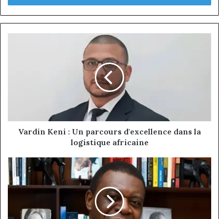
Vardin
Keni
:
Un
parcours
d'excellence
dans
la
logistique
africaine
Vardin Keni : Un parcours d'excellence dans la
logistique africaine
Emile
Christian
Bekolo
:
Un
expert-