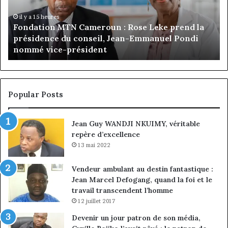
Leke
d’
prend
Ca
il y a 15 heures
Fondation MTN Cameroun : Rose Leke prend la
la
:
présidence du conseil, Jean-Emmanuel Pondi
présidence
le
nommé vice-président
du
ch
conseil,
de
Jean-
la
Emmanuel
cr
Pondi
so
Popular Posts
nommé
di
vice-
Jean Guy WANDJI NKUIMY, véritable
président
repère d’excellence
13 mai 2022
Vendeur ambulant au destin fantastique :
Jean Marcel Defogang, quand la foi et le
travail transcendent l’homme
12 juillet 2017
Devenir un jour patron de son média,