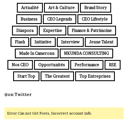
Actualité
Art & Culture
Brand Story
Business
CEO Legends
CEO Lifestyle
Diaspora
Expertise
Finance & Patrimoine
Flash
Initiative
Interview
Jeune Talent
Made In Cameroun
NKUNDA CONSULTING
Nos CEO
Opportunités
Performance
RSE
Start Top
The Greatest
Top Entreprises
@on Twitter
Error Can not Get Posts, Incorrect account info.