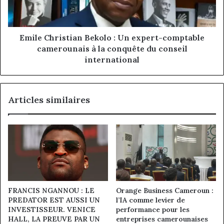
comptable
camerounais
à
la
Emile Christian Bekolo : Un expert-comptable
conquête
camerounais à la conquête du conseil
du
international
conseil
international
Articles similaires
FRANCIS NGANNOU : LE
Orange Business Cameroun :
PREDATOR EST AUSSI UN
l’IA comme levier de
INVESTISSEUR. VENICE
performance pour les
HALL, LA PREUVE PAR UN
entreprises camerounaises