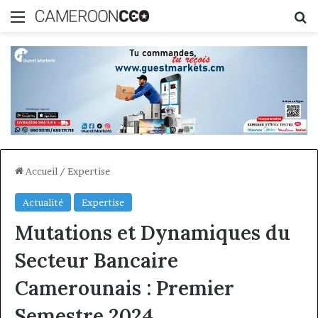
Menu
R
Accueil
/
Expertise
Actualité
Expertise
Mutations et Dynamiques du
Secteur Bancaire
Camerounais : Premier
Semestre 2024