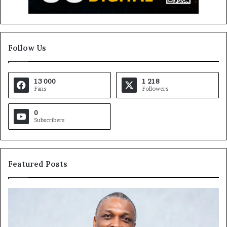
Follow Us
13 000
1 218
Fans
Followers
0
Subscribers
Featured Posts
Marcelle
Fo
Monkam
M
Siayojie
Ca
prend
: