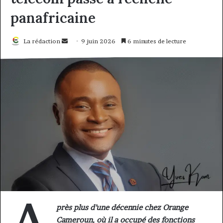
panafricaine
Envoyer
La rédaction
9 juin 2026
6 minutes de lecture
un
courriel
près plus d’une décennie chez Orange
Cameroun, où il a occupé des fonctions