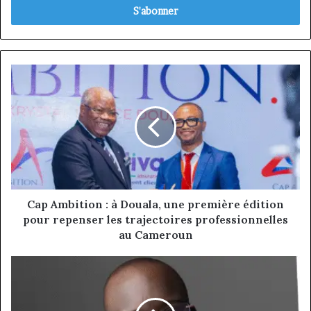
Email
Cap
Ambition
:
à
Douala,
une
première
édition
pour
repenser
Cap Ambition : à Douala, une première édition
les
pour repenser les trajectoires professionnelles
trajectoires
au Cameroun
professionnelles
au
Kevin
Cameroun
DANGO,
l’ingénieur
qui