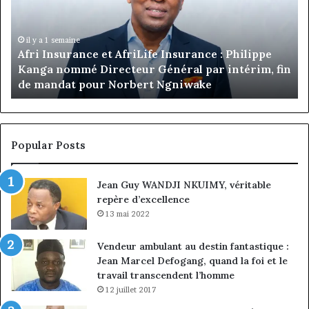
les
Ro
commandes
Le
de
pr
Jumia
la
il y a 5 heures
n
Marcelle Monkam Siayojie prend les commandes
Maroc
pr
de Jumia Maroc
du
co
Je
Em
Po
Popular Posts
n
vi
Jean Guy WANDJI NKUIMY, véritable
pr
repère d’excellence
13 mai 2022
Vendeur ambulant au destin fantastique :
Jean Marcel Defogang, quand la foi et le
travail transcendent l’homme
12 juillet 2017