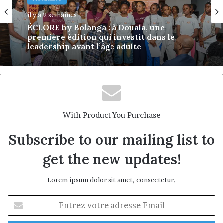
il y a 2 semaines
Carl-Salik Mafeni Mase : de la discipline
du bilan à la finance panafricaine des
paiements
With Product You Purchase
Subscribe to our mailing list to
get the new updates!
Lorem ipsum dolor sit amet, consectetur.
Entrez
votre
adresse