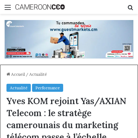
Menu
R
Accueil
/
Actualité
Actualité
Performance
Yves KOM rejoint Yas/AXIAN
Telecom : le stratège
camerounais du marketing
télécom passe à l’échelle