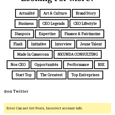
Actualité
Art & Culture
Brand Story
Business
CEO Legends
CEO Lifestyle
Diaspora
Expertise
Finance & Patrimoine
Flash
Initiative
Interview
Jeune Talent
Made In Cameroun
NKUNDA CONSULTING
Nos CEO
Opportunités
Performance
RSE
Start Top
The Greatest
Top Entreprises
@on Twitter
Error Can not Get Posts, Incorrect account info.