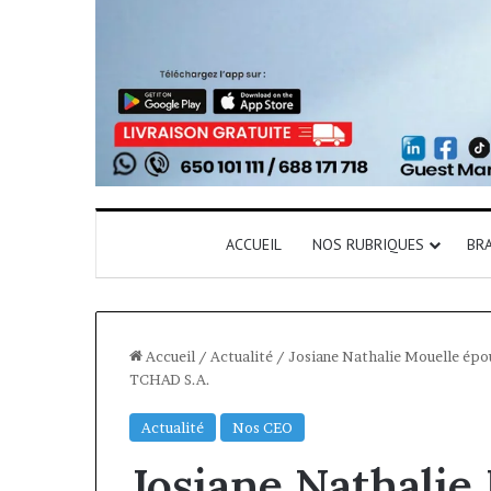
ACCUEIL
NOS RUBRIQUES
BR
Accueil
/
Actualité
/
Josiane Nathalie Mouelle épo
TCHAD S.A.
Actualité
Nos CEO
Josiane Nathalie