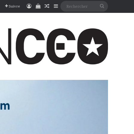
Connexion
Voir votre panier
Article Aléatoire
Sidebar (barre latérale)
Rechercher
Suivre