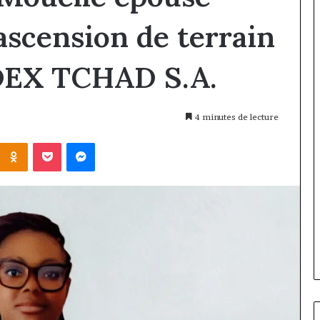
scension de terrain
ADEX TCHAD S.A.
4 minutes de lecture
Kontakte
Odnoklassniki
Pocket
Messenger