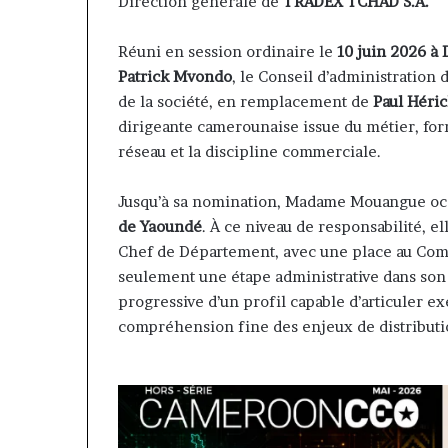
Direction générale de
TRADEX TCHAD S.A.
Réuni en session ordinaire le
10 juin 2026 à 
Patrick Mvondo
, le Conseil d’administratio
de la société, en remplacement de
Paul Héric
dirigeante camerounaise issue du métier, for
réseau et la discipline commerciale.
Jusqu’à sa nomination, Madame Mouangue occ
de Yaoundé
. À ce niveau de responsabilité, e
Chef de Département, avec une place au Comit
seulement une étape administrative dans son p
progressive d’un profil capable d’articuler e
compréhension fine des enjeux de distributi