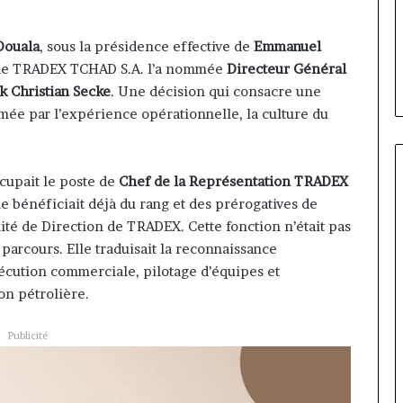
contribuer à faire évoluer le
évoluer
regard porté sur la diaspora »
le
samir Bouzidi se confie sur
Douala
, sous la présidence effective de
Emmanuel
regard
jesuisaucameroun com
n de TRADEX TCHAD S.A. l’a nommée
Directeur Général
porté
sur
k Christian Secke
. Une décision qui consacre une
la
mée par l’expérience opérationnelle, la culture du
diaspora »
samir
Bouzidi
upait le poste de
Chef de la Représentation TRADEX
se
confie
lle bénéficiait déjà du rang et des prérogatives de
sur
é de Direction de TRADEX. Cette fonction n’était pas
jesuisaucameroun
arcours. Elle traduisait la reconnaissance
com
xécution commerciale, pilotage d’équipes et
on pétrolière.
Publicité