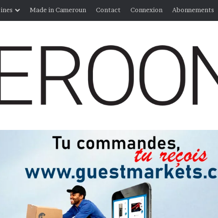
ines
Made in Cameroun
Contact
Connexion
Abonnements