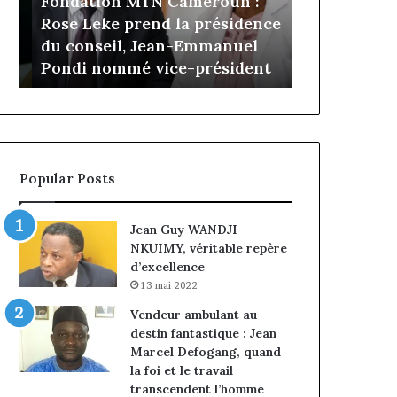
Fondation MTN Cameroun :
il y a 3 jours
prend
Cameroun
Rose Leke prend la présidence
Gaëtan Debu
la
:
du conseil, Jean-Emmanuel
d’Advans Ca
présidence
le
Pondi nommé vice-président
de la croiss
du
choix
conseil,
de
Jean-
la
Emmanuel
croissance
Pondi
sous
nommé
discipline
Popular Posts
vice-
président
Jean Guy WANDJI
NKUIMY, véritable repère
d’excellence
13 mai 2022
Vendeur ambulant au
destin fantastique : Jean
Marcel Defogang, quand
la foi et le travail
transcendent l’homme