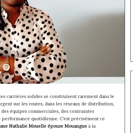
 les carrières solides se construisent rarement dans le
« Cette
rgent sur les routes, dans les réseaux de distribution,
plateforme
e, des équipes commerciales, des contraintes
va
e performance quotidienne. C’est précisément ce
contribuer
il y a 7 jours
à
« Cette plateforme va
iane Nathalie Mouelle épouse Mouangue
à la
faire