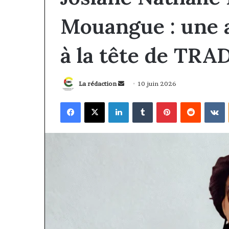
Mouangue : une a
à la tête de TR
Envoyer
La rédaction
10 juin 2026
un
Facebook
X
Linkedin
Tumblr
Pinterest
Reddit
V
courriel