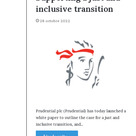
Insurance : Ph
Philippe
inclusive transition
nommé Directe
Kanga
intérim, fin d
nommé
28 octobre 2022
Norbert Ngniw
Directeur
Général
par
intérim,
fin
de
mandat
pour
Norbert
Ngniwake
Prudential plc (Prudential) has today launched a
white paper to outline the case for a just and
inclusive transition, and…