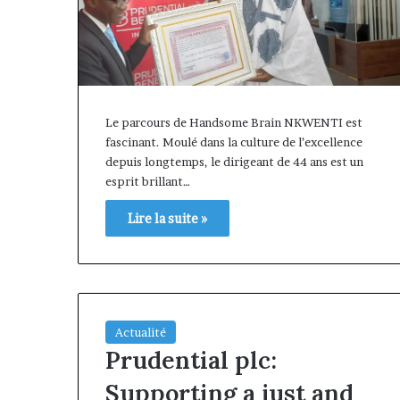
Le parcours de Handsome Brain NKWENTI est
fascinant. Moulé dans la culture de l’excellence
depuis longtemps, le dirigeant de 44 ans est un
esprit brillant…
Lire la suite »
Afri
Insurance
Actualité
et
Prudential plc:
AfriLife
il y a 1 semaine
Insurance
Afri Insurance 
Supporting a just and
: