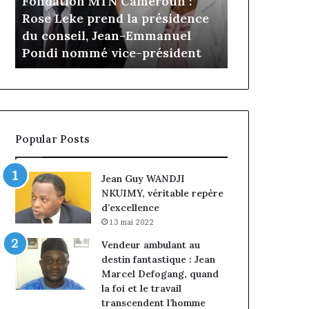
Fondation MTN Cameroun :
il y a 5 jours
prend
Cameroun
Rose Leke prend la présidence
Gaëtan Debu
la
:
a
du conseil, Jean-Emmanuel
d’Advans Ca
présidence
le
Pondi nommé vice-président
de la croiss
du
choix
conseil,
de
Jean-
la
Emmanuel
croissance
Pondi
sous
nommé
discipline
Popular Posts
vice-
président
Jean Guy WANDJI
NKUIMY, véritable repère
d’excellence
13 mai 2022
Vendeur ambulant au
destin fantastique : Jean
Marcel Defogang, quand
la foi et le travail
transcendent l’homme