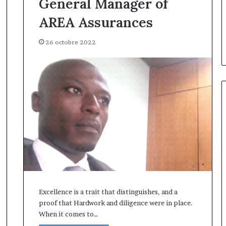
General Manager of
ilippe Kanga
il y a 22 heures
de
ur Général par
Marcelle Monkam Siayojie
AREA Assurances
Jumia
e mandat pour
prend les commandes de Jumi
Maroc
ake
Maroc
26 octobre 2022
Excellence is a trait that distinguishes, and a
proof that Hardwork and diligence were in place.
When it comes to…