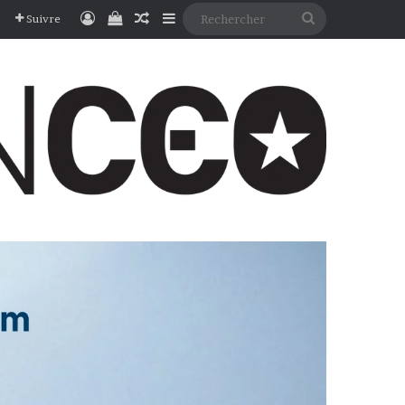
Connexion
Voir votre panier
Article Aléatoire
Sidebar (barre latérale)
Rechercher
Suivre