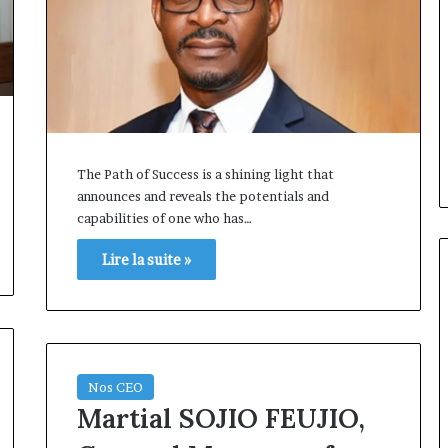
The Path of Success is a shining light that
announces and reveals the potentials and
capabilities of one who has…
Lire la suite »
Marcelle
Monkam
Siayojie
Nos CEO
prend
Martial SOJIO FEUJIO,
les
et AfriLife
commandes