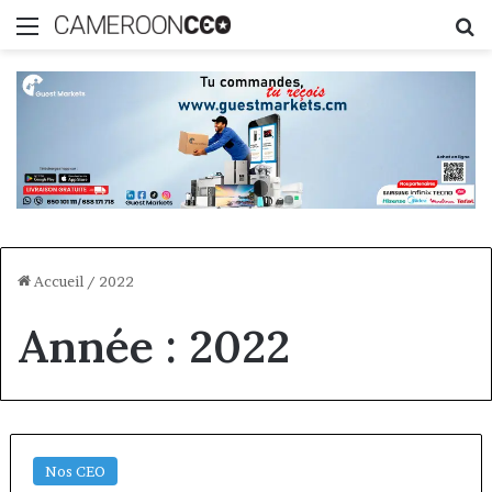
Menu
R
Accueil
/
2022
Année :
2022
Nos CEO