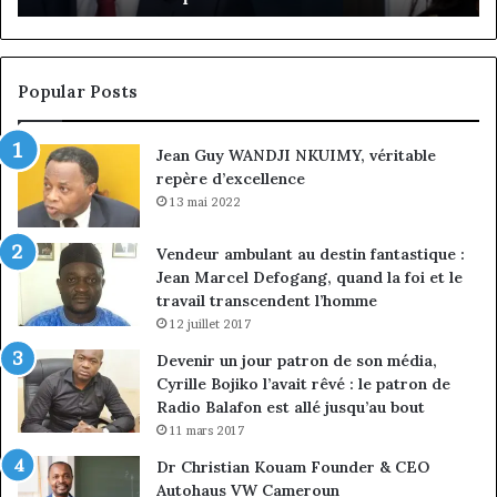
client
Gé
à
pa
la
in
conquête
fi
Popular Posts
du
de
marché
ma
Jean Guy WANDJI NKUIMY, véritable
des
po
repère d’excellence
entreprises
No
Ng
13 mai 2022
Vendeur ambulant au destin fantastique :
Jean Marcel Defogang, quand la foi et le
travail transcendent l’homme
12 juillet 2017
Devenir un jour patron de son média,
Cyrille Bojiko l’avait rêvé : le patron de
Radio Balafon est allé jusqu’au bout
11 mars 2017
Dr Christian Kouam Founder & CEO
Autohaus VW Cameroun