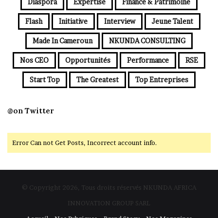
Diaspora
Expertise
Finance & Patrimoine
Flash
Initiative
Interview
Jeune Talent
Made In Cameroun
NKUNDA CONSULTING
Nos CEO
Opportunités
Performance
RSE
Start Top
The Greatest
Top Entreprises
@on Twitter
Error Can not Get Posts, Incorrect account info.
© Copyright 2026, Tous droits réservés NKUNDA AFRICA
INNOVATION GROUP SARL