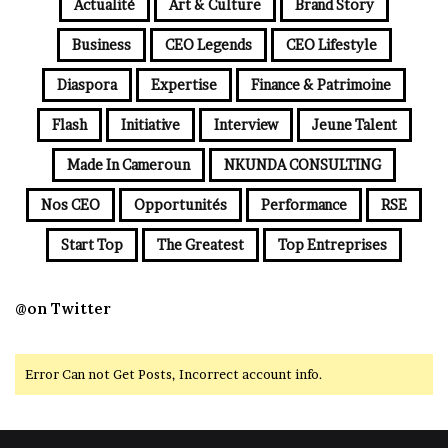
Actualité
Art & Culture
Brand Story
Business
CEO Legends
CEO Lifestyle
Diaspora
Expertise
Finance & Patrimoine
Flash
Initiative
Interview
Jeune Talent
Made In Cameroun
NKUNDA CONSULTING
Nos CEO
Opportunités
Performance
RSE
Start Top
The Greatest
Top Entreprises
@on Twitter
Error Can not Get Posts, Incorrect account info.