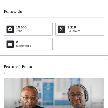
Follow Us
13 000
1 218
Fans
Followers
0
Subscribers
Featured Posts
Fondation
Ga
MTN
De
Cameroun
à
:
la
Rose
tê
Leke
d’