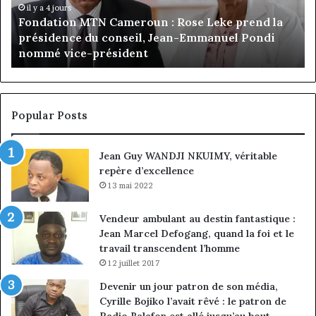
prend
Ca
il y a 4 jours
Fondation MTN Cameroun : Rose Leke prend la
la
:
s
présidence du conseil, Jean-Emmanuel Pondi
présidence
le
nommé vice-président
du
ch
conseil,
de
Jean-
la
Emmanuel
cr
Pondi
so
Popular Posts
nommé
di
vice-
Jean Guy WANDJI NKUIMY, véritable
président
repère d’excellence
13 mai 2022
Vendeur ambulant au destin fantastique :
Jean Marcel Defogang, quand la foi et le
travail transcendent l’homme
12 juillet 2017
Devenir un jour patron de son média,
Cyrille Bojiko l’avait rêvé : le patron de
Radio Balafon est allé jusqu’au bout