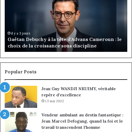
à
:
la
Ma
tête
Ro
d’Advans
Da
Cameroun
Tc
:
pa
il y a 3 jours
Gaëtan Debuchy à la tête d’Advans Cameroun : le
le
de
choix de la croissance sous discipline
choix
l’
de
cl
la
à
croissance
la
sous
co
Popular Posts
discipline
du
ma
Jean Guy WANDJI NKUIMY, véritable
de
repère d’excellence
en
13 mai 2022
Vendeur ambulant au destin fantastique :
Jean Marcel Defogang, quand la foi et le
travail transcendent l’homme