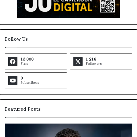
Follow Us
13 000
1 218
Fans
Followers
0
Subscribers
Featured Posts
Gaëtan
M
Debuchy
Bu