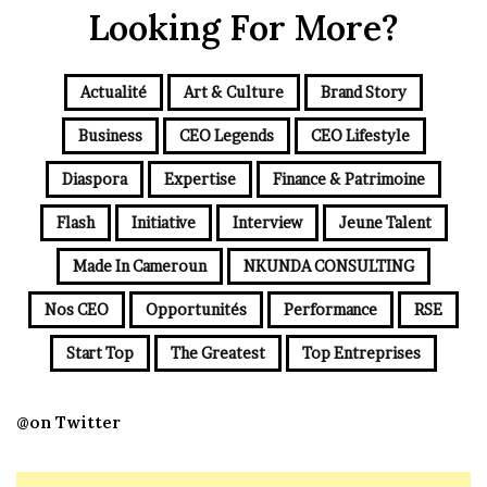
Looking For More?
Actualité
Art & Culture
Brand Story
Business
CEO Legends
CEO Lifestyle
Diaspora
Expertise
Finance & Patrimoine
Flash
Initiative
Interview
Jeune Talent
Made In Cameroun
NKUNDA CONSULTING
Nos CEO
Opportunités
Performance
RSE
Start Top
The Greatest
Top Entreprises
@on Twitter