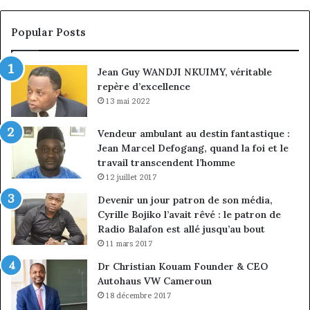
Emmanuel
cr
Pondi
so
Popular Posts
nommé
di
vice-
Jean Guy WANDJI NKUIMY, véritable
président
repère d’excellence
13 mai 2022
Vendeur ambulant au destin fantastique :
Jean Marcel Defogang, quand la foi et le
travail transcendent l’homme
12 juillet 2017
Devenir un jour patron de son média,
Cyrille Bojiko l’avait rêvé : le patron de
Radio Balafon est allé jusqu’au bout
11 mars 2017
Dr Christian Kouam Founder & CEO
Autohaus VW Cameroun
18 décembre 2017