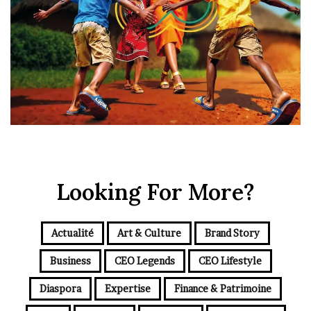
Looking For More?
Actualité
Art & Culture
Brand Story
Business
CEO Legends
CEO Lifestyle
Diaspora
Expertise
Finance & Patrimoine