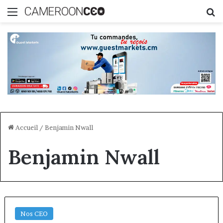
Menu
R
Accueil
/
Benjamin Nwall
Benjamin Nwall
Nos CEO