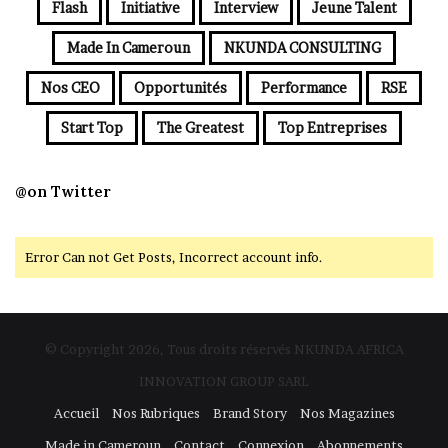
Flash
Initiative
Interview
Jeune Talent
Made In Cameroun
NKUNDA CONSULTING
Nos CEO
Opportunités
Performance
RSE
Start Top
The Greatest
Top Entreprises
@on Twitter
Error Can not Get Posts, Incorrect account info.
© Copyright 2026, Tous droits réservés NKUNDA AFRICA
INNOVATION GROUP SARL
Accueil
Nos Rubriques
Brand Story
Nos Magazines
Made in Cameroun
Contact
Connexion
Abonnements