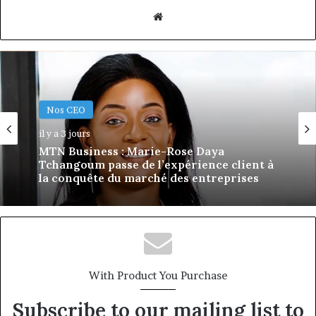
Website
Nos CEO
Nos CEO
il y a 3 jours
il y a 6 jours
MTN Business : Marie-Rose Daya
Tchangoum passe de l’expérience client à
la conquête du marché des entreprises
Afri Insurance et AfriLife Insurance :
Philippe Kanga nommé Directeur
Général par intérim, fin de mandat pour
Norbert Ngniwake
With Product You Purchase
Subscribe to our mailing list to