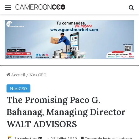
Menu
R
Accueil
/
Nos CEO
Nos CEO
The Promising Paco G.
Bahanag, Managing Director
WALT ADVISORS
Envoyer
La rédaction
22 juillet 2022
Temps de lecture 1 minute