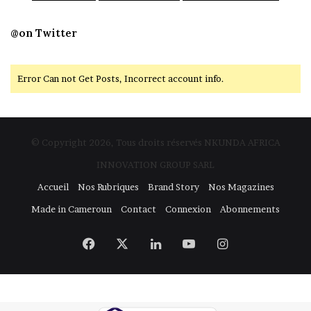
@on Twitter
Error Can not Get Posts, Incorrect account info.
© Copyright 2026, Tous droits réservés NKUNDA AFRICA
INNOVATION GROUP SARL
Accueil
Nos Rubriques
Brand Story
Nos Magazines
Made in Cameroun
Contact
Connexion
Abonnements
Facebook
X
Linkedin
YouTube
Instagram