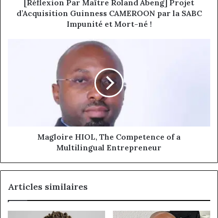
par
[Réflexion Par Maître Roland Abeng] Projet
la
d’Acquisition Guinness CAMEROON par la SABC
SABC
Impunité et Mort-né !
Impunité
et
Magloire
Mort-
HIOL,
né
The
!
Competence
of
a
Multilingual
Entrepreneur
Magloire HIOL, The Competence of a
Multilingual Entrepreneur
Articles similaires