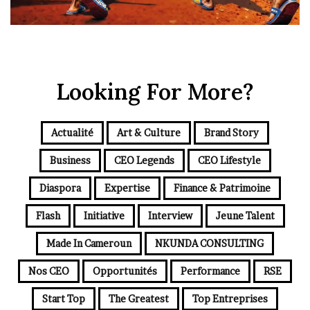
Looking For More?
Actualité
Art & Culture
Brand Story
Business
CEO Legends
CEO Lifestyle
Diaspora
Expertise
Finance & Patrimoine
Flash
Initiative
Interview
Jeune Talent
Made In Cameroun
NKUNDA CONSULTING
Nos CEO
Opportunités
Performance
RSE
Start Top
The Greatest
Top Entreprises