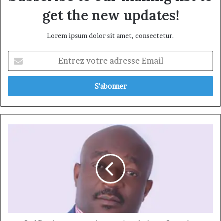
get the new updates!
Lorem ipsum dolor sit amet, consectetur.
Entrez
votre
adresse
Email
[Réflexion
Par
Maître
Roland
Abeng]
Projet
d’Acquisition
Guinness
CAMEROON