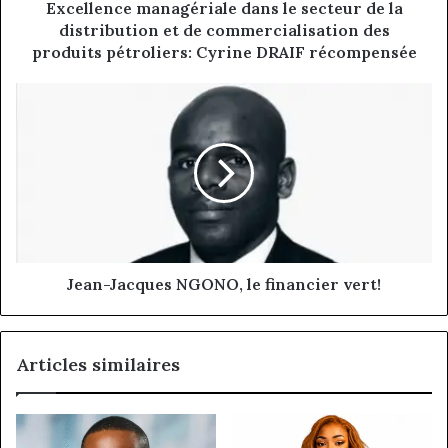
de
Excellence managériale dans le secteur de la
commercialisation
distribution et de commercialisation des
des
produits pétroliers: Cyrine DRAIF récompensée
produits
pétroliers:
Jean-
Cyrine
Jacques
DRAIF
NGONO,
récompensée
le
financier
vert!
Jean-Jacques NGONO, le financier vert!
Articles similaires