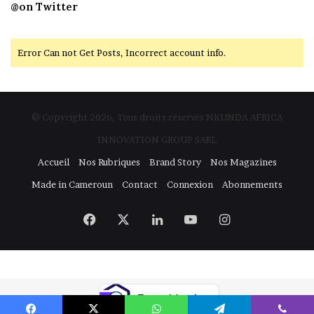
@on Twitter
Error Can not Get Posts, Incorrect account info.
© Copyright 2026, Tous droits réservés NKUNDA AFRICA
INNOVATION GROUP SARL
Accueil
Nos Rubriques
Brand Story
Nos Magazines
Made in Cameroun
Contact
Connexion
Abonnements
Facebook
X
Linkedin
YouTube
Instagram