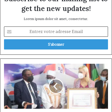
get the new updates!
Lorem ipsum dolor sit amet, consectetur.
Entrez
votre
adresse
Email
Excellence
managériale
dans
le
secteur
de
la
distribution
et