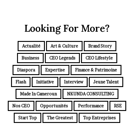
Looking For More?
Actualité
Art & Culture
Brand Story
Business
CEO Legends
CEO Lifestyle
Diaspora
Expertise
Finance & Patrimoine
Flash
Initiative
Interview
Jeune Talent
Made In Cameroun
NKUNDA CONSULTING
Nos CEO
Opportunités
Performance
RSE
Start Top
The Greatest
Top Entreprises