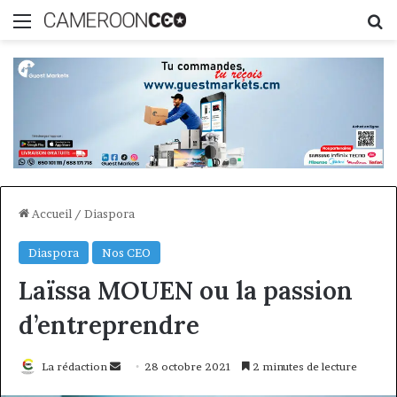
Menu
R
Accueil
/
Diaspora
Diaspora
Nos CEO
Laïssa MOUEN ou la passion
d’entreprendre
Envoyer
La rédaction
28 octobre 2021
2 minutes de lecture
un