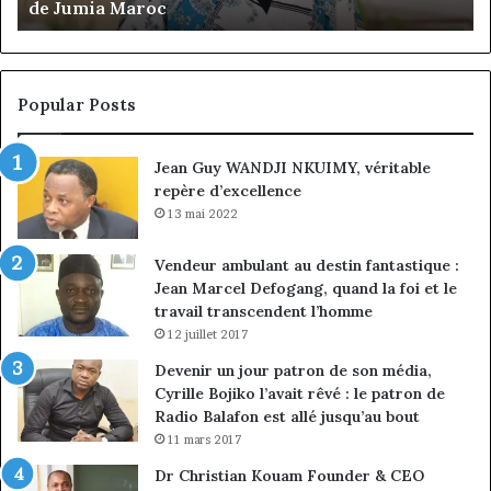
de Jumia Maroc
du
co
Je
Em
Po
Popular Posts
n
vi
Jean Guy WANDJI NKUIMY, véritable
pr
repère d’excellence
13 mai 2022
Vendeur ambulant au destin fantastique :
Jean Marcel Defogang, quand la foi et le
travail transcendent l’homme
12 juillet 2017
Devenir un jour patron de son média,
Cyrille Bojiko l’avait rêvé : le patron de
Radio Balafon est allé jusqu’au bout
11 mars 2017
Dr Christian Kouam Founder & CEO