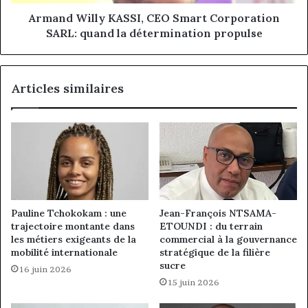
la
détermination
Armand Willy KASSI, CEO Smart Corporation
propulse
SARL: quand la détermination propulse
Articles similaires
Pauline Tchokokam : une
Jean-François NTSAMA-
trajectoire montante dans
ETOUNDI : du terrain
les métiers exigeants de la
commercial à la gouvernance
mobilité internationale
stratégique de la filière
sucre
16 juin 2026
15 juin 2026