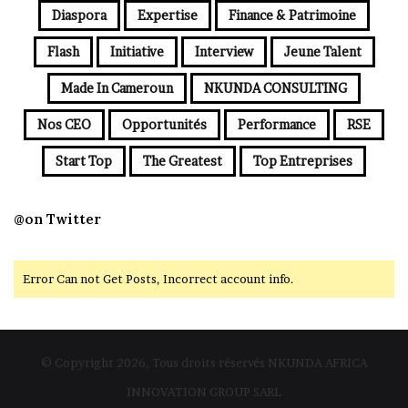
Diaspora
Expertise
Finance & Patrimoine
Flash
Initiative
Interview
Jeune Talent
Made In Cameroun
NKUNDA CONSULTING
Nos CEO
Opportunités
Performance
RSE
Start Top
The Greatest
Top Entreprises
@on Twitter
Error Can not Get Posts, Incorrect account info.
© Copyright 2026, Tous droits réservés NKUNDA AFRICA
INNOVATION GROUP SARL