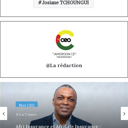
Josiane TCHOUNGUI
@La rédaction
Nos CEO
il y a 7 jours
Afri Insurance et AfriLife Insurance :
Philippe Kanga nommé Directeur