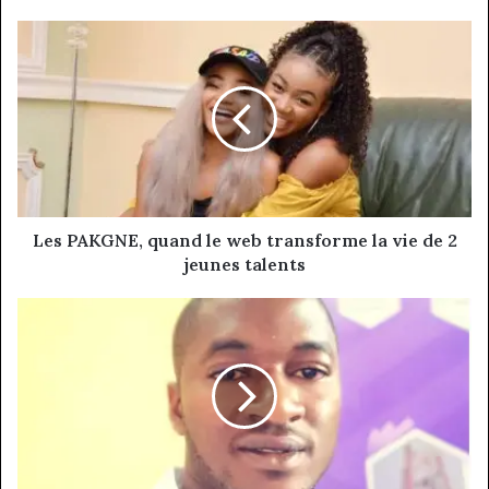
Les
PAKGNE,
quand
le
web
transforme
la
vie
de
2
Les PAKGNE, quand le web transforme la vie de 2
jeunes
jeunes talents
talents
Armand
Willy
KASSI,
CEO
Smart
Corporation
SARL:
quand