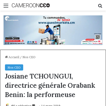
Menu
R
Accueil
/
Nos CEO
Nos CEO
Josiane TCHOUNGUI,
directrice générale Orabank
Benin: la performeuse
Envoyer
@La rédaction
14 mars 2019