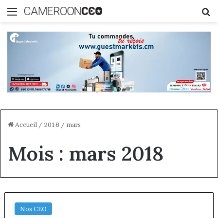
Menu
R
Accueil
/
2018
/
mars
Mois :
mars 2018
Nos CEO