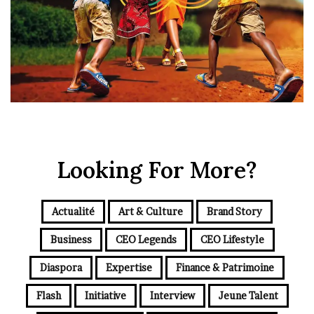
Looking For More?
Actualité
Art & Culture
Brand Story
Business
CEO Legends
CEO Lifestyle
Diaspora
Expertise
Finance & Patrimoine
Flash
Initiative
Interview
Jeune Talent