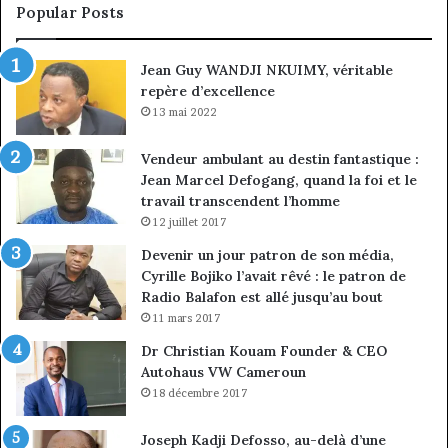
sous
c
Popular Posts
discipline
d
m
Jean Guy WANDJI NKUIMY, véritable
d
repère d’excellence
e
13 mai 2022
Vendeur ambulant au destin fantastique :
Jean Marcel Defogang, quand la foi et le
travail transcendent l’homme
12 juillet 2017
Devenir un jour patron de son média,
Cyrille Bojiko l’avait rêvé : le patron de
Radio Balafon est allé jusqu’au bout
11 mars 2017
Dr Christian Kouam Founder & CEO
Autohaus VW Cameroun
18 décembre 2017
Joseph Kadji Defosso, au-delà d’une