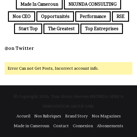
Made In Cameroun
NKUNDA CONSULTING
Nos CEO
Opportunités
Performance
RSE
Start Top
The Greatest
Top Entreprises
@on Twitter
Error Can not Get Posts, Incorrect account info.
© Copyright 2026, Tous droits réservés NKUNDA AFRICA
INNOVATION GROUP SARL
Accueil
Nos Rubriques
Brand Story
Nos Magazines
Made in Cameroun
Contact
Connexion
Abonnements