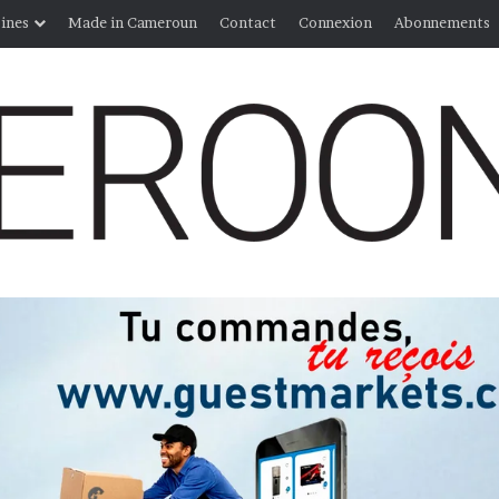
ines
Made in Cameroun
Contact
Connexion
Abonnements