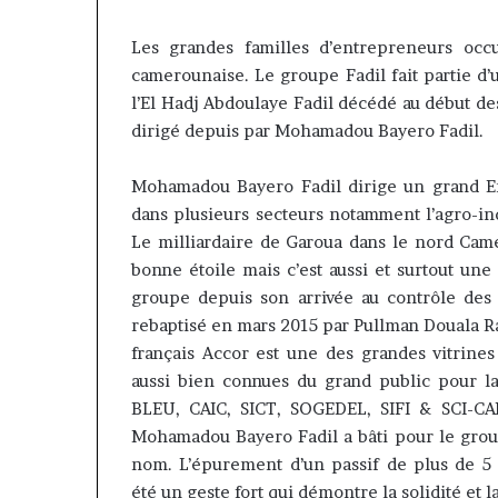
Insurance : Ph
Philippe
nommé Directe
Kanga
Les grandes familles d’entrepreneurs oc
intérim, fin d
nommé
camerounaise. Le groupe Fadil fait partie d
Norbert Ngniw
Directeur
l’
El Hadj Abdoulaye Fadil décédé au début des
Général
dirigé depuis par Mohamadou Bayero Fadil.
par
intérim,
fin
Mohamadou Bayero Fadil dirige un grand
E
de
dans plusieurs secteurs notamment l’agro-ind
mandat
Le milliardaire de Garoua dans le nord Came
pour
bonne étoile mais c’est aussi et surtout une
Norbert
groupe depuis son
arrivée
au contrôle des
Ngniwake
rebaptisé en
mars
2015 par Pullman Douala
R
français Accor est une des grandes vitrine
aussi bien connues du grand public pour 
BLEU, CAIC, SICT, SOGEDEL, SIFI & SCI-C
Mohamadou Bayero Fadil a bâti pour le grou
nom. L’épurement d’un passif de plus de 5
été
un geste fort qui démontre la solidité et l