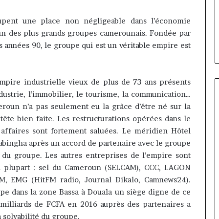
ilippe Kanga
il y a 2 heures
de
ur Général par
Marcelle Monkam Siayojie
Jumia
cupent une place non négligeable dans l’économie
e mandat pour
prend les commandes de Jumi
Maroc
’un des plus grands groupes camerounais. Fondée par
ake
Maroc
 années 90, le groupe qui est un véritable empire est
mpire
industrielle vieux de plus
de 73 ans présents
ustrie, l’immobilier, le tourisme, la communication…
roun n’a pas seulement eu la grâce d’être né sur la
 tête bien faite. Les restructurations opérées dans le
 affaires sont fortement saluées. Le
méridien
Hôtel
abingha
après un accord de partenaire avec le groupe
s du
groupe
. Les autres entreprises de l’empire sont
la plupart : sel du Cameroun (SELCAM), CCC, LAGON
AM, EMG (
HitFM
radio, Journal
Dikalo
,
Camnews
24).
pe dans la zone Bassa à Douala un siège digne de ce
 milliards de FCFA en 2016 auprès des partenaires
a
a solvabilité du groupe.