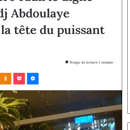
adj Abdoulaye
la tête du puissant
Temps de lecture 1 minute
Kontakte
Odnoklassniki
Pocket
Messenger