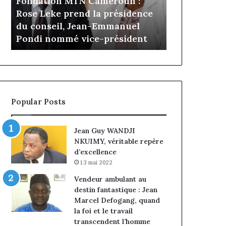
Fondation MTN Cameroun :
il y a 4 jours
prend
Cameroun
Rose Leke prend la présidence
Gaëtan Debu
la
:
a
du conseil, Jean-Emmanuel
d’Advans Ca
présidence
le
Pondi nommé vice-président
de la croiss
du
choix
conseil,
de
Jean-
la
Emmanuel
croissance
Pondi
sous
nommé
discipline
Popular Posts
vice-
président
Jean Guy WANDJI
NKUIMY, véritable repère
d’excellence
13 mai 2022
Vendeur ambulant au
destin fantastique : Jean
Marcel Defogang, quand
la foi et le travail
transcendent l’homme