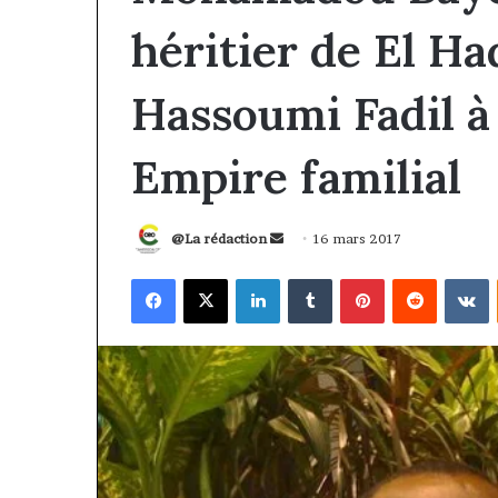
héritier de El H
Hassoumi Fadil à 
Empire familial
Envoyer
@La rédaction
16 mars 2017
un
Facebook
X
Linkedin
Tumblr
Pinterest
Reddit
V
courriel