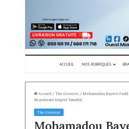
ACCUEIL
NOS RUBRIQUES
BR
Accueil
/
The Greatest
/
Mohamadou Bayero Fadil le
du puissant Empire familial
The Greatest
Mohamadou Bayer