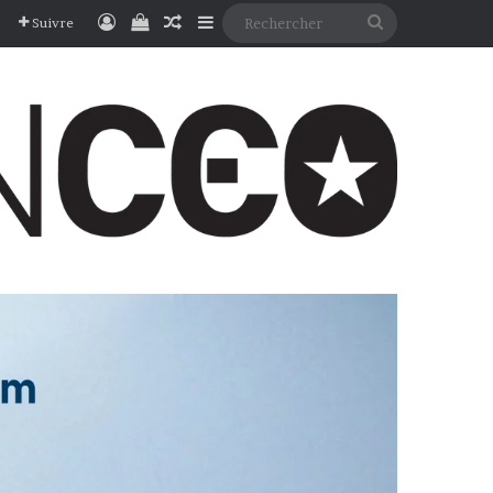
Connexion
Voir votre panier
Article Aléatoire
Sidebar (barre latérale)
Rechercher
Suivre