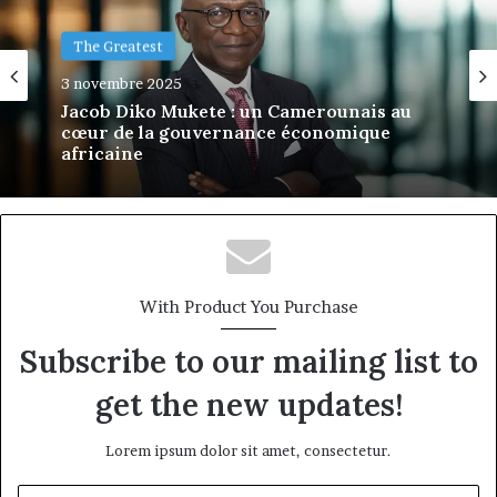
The Greatest
The Greatest
3 novembre 2025
2 novembre 2025
Jacob Diko Mukete : un Camerounais au
cœur de la gouvernance économique
africaine
PROSPER HIAG – Visionnaire de la
pharmacie africaine et bâtisseur d’une
industrie pharmaceutique souveraine
With Product You Purchase
Subscribe to our mailing list to
get the new updates!
Lorem ipsum dolor sit amet, consectetur.
Entrez