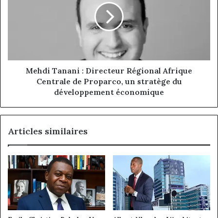
Directeur
Régional
Afrique
Centrale
de
Proparco,
un
Mehdi Tanani : Directeur Régional Afrique
stratège
Centrale de Proparco, un stratège du
du
développement économique
développement
économique
Articles similaires