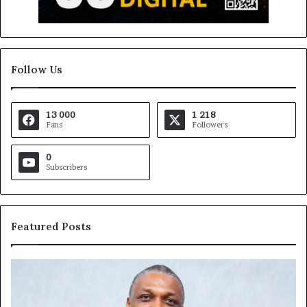
Follow Us
13 000
1 218
Fans
Followers
0
Subscribers
Featured Posts
Marcelle
Monkam
Siayojie