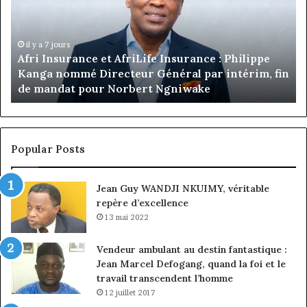
prend
les
commandes
de
urance : Philippe
Jumia
il y a 4 heures
al par intérim, fin
Marcelle Monkam Siayojie prend
Maroc
iwake
de Jumia Maroc
Popular Posts
Jean Guy WANDJI NKUIMY, véritable
repère d’excellence
13 mai 2022
Vendeur ambulant au destin fantastique :
Jean Marcel Defogang, quand la foi et le
travail transcendent l’homme
12 juillet 2017