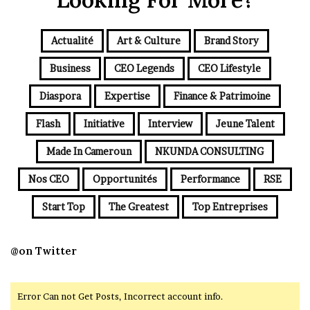
Actualité
Art & Culture
Brand Story
Business
CEO Legends
CEO Lifestyle
Diaspora
Expertise
Finance & Patrimoine
Flash
Initiative
Interview
Jeune Talent
Made In Cameroun
NKUNDA CONSULTING
Nos CEO
Opportunités
Performance
RSE
Start Top
The Greatest
Top Entreprises
@on Twitter
Error Can not Get Posts, Incorrect account info.