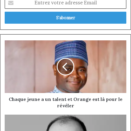
votre
adresse
Email
Chaque
jeune
a
un
talent
et
Orange
est
là
pour
Chaque jeune a un talent et Orange est là pour le
le
révéler
révéler
Mehdi
Tanani
: