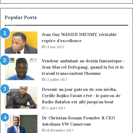
la
à
croissance
la
sous
co
Popular Posts
discipline
du
ma
Jean Guy WANDJI NKUIMY, véritable
de
repère d’excellence
en
13 mai 2022
Vendeur ambulant au destin fantastique :
Jean Marcel Defogang, quand la foi et le
travail transcendent l’homme
12 juillet 2017
Devenir un jour patron de son média,
Cyrille Bojiko l’avait rêvé : le patron de
Radio Balafon est allé jusqu’au bout
11 mars 2017
Dr Christian Kouam Founder & CEO
Autohaus VW Cameroun
18 décembre 2017