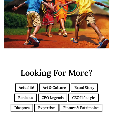
Looking For More?
Actualité
Art & Culture
Brand Story
Business
CEO Legends
CEO Lifestyle
Diaspora
Expertise
Finance & Patrimoine