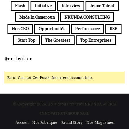
Flash
Initiative
Interview
Jeune Talent
Made In Cameroun
NKUNDA CONSULTING
Nos CEO
Opportunités
Performance
RSE
Start Top
The Greatest
Top Entreprises
@on Twitter
Error Can not Get Posts, Incorrect account info.
© Copyright 2026, Tous droits réservés NKUNDA AFRICA
INNOVATION GROUP SARL
Accueil
Nos Rubriques
Brand Story
Nos Magazines