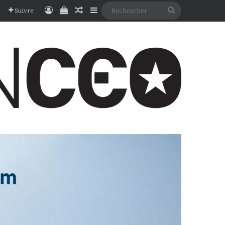
Connexion
Voir votre panier
Article Aléatoire
Sidebar (barre latérale)
Rechercher
Suivre