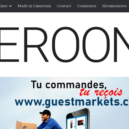
ines
Made in Cameroun
Contact
Connexion
Abonnements