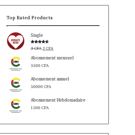
était :
est :
3 CFA.
2 CFA.
Top Rated Products
Single
Le
Le
Note
3
CFA
2
CFA
4.00
sur
prix
prix
5
Abonnement mensuel
initial
actuel
5500
CFA
était :
est :
3 CFA.
2 CFA.
Abonnement annuel
50000
CFA
Abonnement Hebdomadaire
1500
CFA