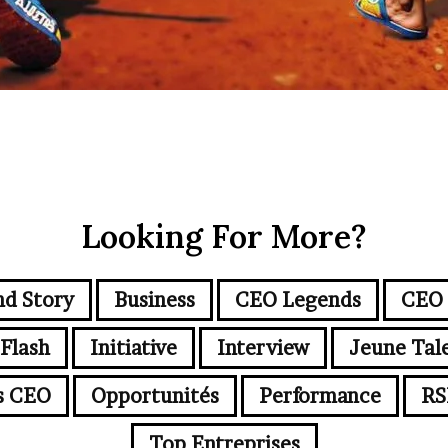
Looking For More?
nd Story
Business
CEO Legends
CEO 
Flash
Initiative
Interview
Jeune Tal
s CEO
Opportunités
Performance
RS
Top Entreprises