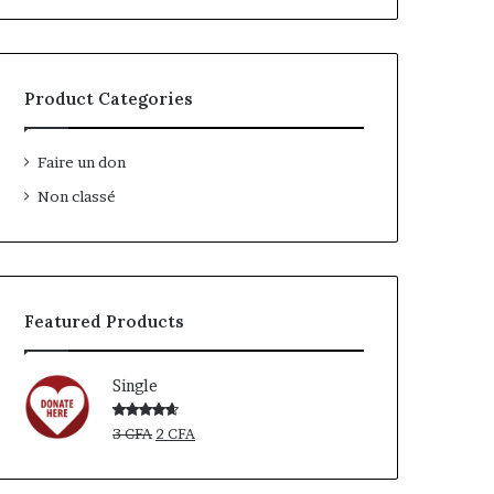
Product Categories
Faire un don
Non classé
Featured Products
Single
Le
Le
Note
3
CFA
2
CFA
4.00
sur
prix
prix
5
initial
actuel