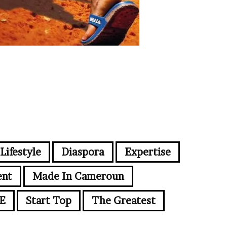
Lifestyle
Diaspora
Expertise
ent
Made In Cameroun
E
Start Top
The Greatest