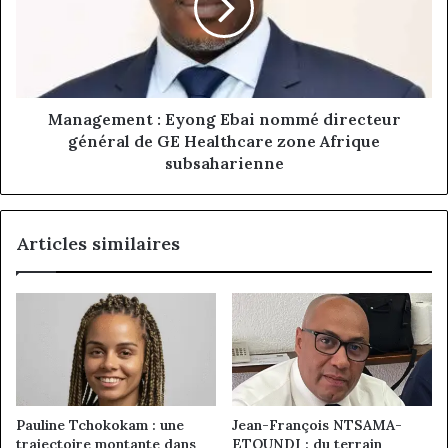
nommé
directeur
général
de
GE
Healthcare
Management : Eyong Ebai nommé directeur
zone
général de GE Healthcare zone Afrique
Afrique
subsaharienne
subsaharienne
Articles similaires
Pauline Tchokokam : une
Jean-François NTSAMA-
trajectoire montante dans
ETOUNDI : du terrain