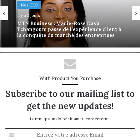
Nos CEO
Nos CEO
il y a 6 jours
il y a 3 jours
Afri Insurance et AfriLife Insurance :
Philippe Kanga nommé Directeur
Général par intérim, fin de mandat pour
MTN Business : Marie-Rose Daya
Norbert Ngniwake
Tchangoum passe de l’expérience client à
la conquête du marché des entreprises
With Product You Purchase
Subscribe to our mailing list to
get the new updates!
Lorem ipsum dolor sit amet, consectetur.
Entrez
votre