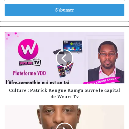
adresse
Email
Culture
:
Patrick
Kengne
Kamga
ouvre
le
capital
de
Wouri
Culture : Patrick Kengne Kamga ouvre le capital
Tv
de Wouri Tv
Management
:
Eyong
Ebai