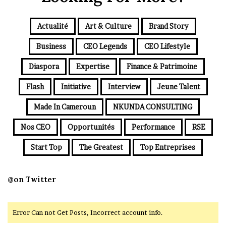
Actualité
Art & Culture
Brand Story
Business
CEO Legends
CEO Lifestyle
Diaspora
Expertise
Finance & Patrimoine
Flash
Initiative
Interview
Jeune Talent
Made In Cameroun
NKUNDA CONSULTING
Nos CEO
Opportunités
Performance
RSE
Start Top
The Greatest
Top Entreprises
@on Twitter
Error Can not Get Posts, Incorrect account info.