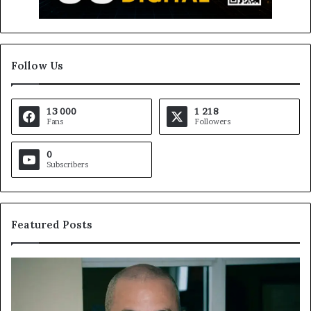
Follow Us
13 000
1 218
Fans
Followers
0
Subscribers
Featured Posts
Fondation
MTN
Cameroun
: