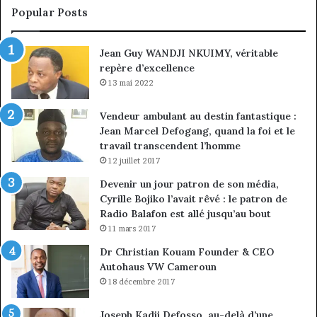
conquête
fi
Popular Posts
du
de
marché
ma
Jean Guy WANDJI NKUIMY, véritable
des
po
repère d’excellence
entreprises
No
Ng
13 mai 2022
Vendeur ambulant au destin fantastique :
Jean Marcel Defogang, quand la foi et le
travail transcendent l’homme
12 juillet 2017
Devenir un jour patron de son média,
Cyrille Bojiko l’avait rêvé : le patron de
Radio Balafon est allé jusqu’au bout
11 mars 2017
Dr Christian Kouam Founder & CEO
Autohaus VW Cameroun
18 décembre 2017
Joseph Kadji Defosso, au-delà d’une