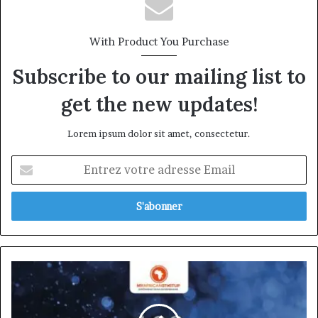
With Product You Purchase
Subscribe to our mailing list to
get the new updates!
Lorem ipsum dolor sit amet, consectetur.
Entrez
votre
adresse
Email
Exclusivité:
Le
palmarès
2019