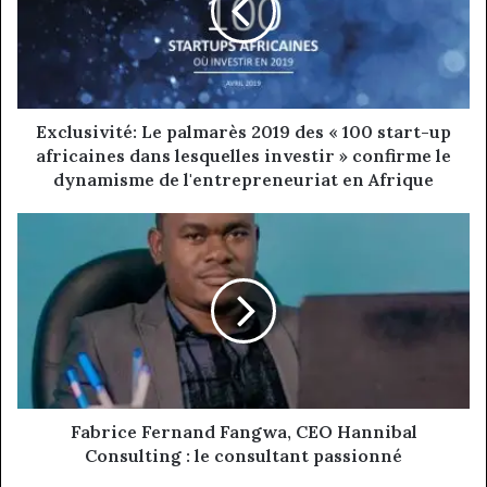
des
«
100
start-
up
africaines
Exclusivité: Le palmarès 2019 des « 100 start-up
dans
africaines dans lesquelles investir » confirme le
lesquelles
dynamisme de l'entrepreneuriat en Afrique
investir
»
Fabrice
confirme
Fernand
le
Fangwa,
dynamisme
CEO
de
Hannibal
l'entrepreneuriat
Consulting
en
:
Afrique
le
consultant
passionné
Fabrice Fernand Fangwa, CEO Hannibal
Consulting : le consultant passionné