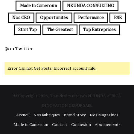
Made In Cameroun
NKUNDA CONSULTING
Nos CEO
Opportunités
Performance
RSE
Start Top
The Greatest
Top Entreprises
@on Twitter
Error Can not Get Posts, Incorrect account info.
© Copyright 2026, Tous droits réservés NKUNDA AFRICA
INNOVATION GROUP SARL
Accueil
Nos Rubriques
Brand Story
Nos Magazines
Made in Cameroun
Contact
Connexion
Abonnements