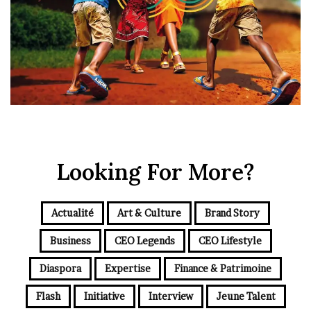
Looking For More?
Actualité
Art & Culture
Brand Story
Business
CEO Legends
CEO Lifestyle
Diaspora
Expertise
Finance & Patrimoine
Flash
Initiative
Interview
Jeune Talent