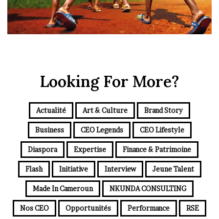
Looking For More?
Actualité
Art & Culture
Brand Story
Business
CEO Legends
CEO Lifestyle
Diaspora
Expertise
Finance & Patrimoine
Flash
Initiative
Interview
Jeune Talent
Made In Cameroun
NKUNDA CONSULTING
Nos CEO
Opportunités
Performance
RSE