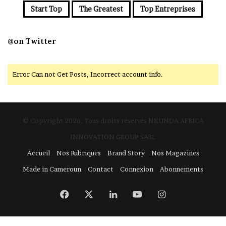
Start Top
The Greatest
Top Entreprises
@on Twitter
Error Can not Get Posts, Incorrect account info.
© Copyright 2026, Tous droits réservés NKUNDA AFRICA
INNOVATION GROUP SARL
Accueil
Nos Rubriques
Brand Story
Nos Magazines
Made in Cameroun
Contact
Connexion
Abonnements
Facebook
X
Linkedin
YouTube
Instagram