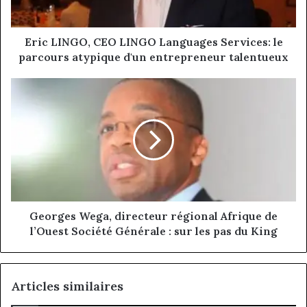
parcours
atypique
d'un
Eric LINGO, CEO LINGO Languages Services: le
entrepreneur
parcours atypique d'un entrepreneur talentueux
talentueux
Georges Wega,
directeur
régional
Afrique
de
l’Ouest
Société
Générale
: sur
les
Georges Wega, directeur régional Afrique de
pas
l’Ouest Société Générale : sur les pas du King
du
King
Articles similaires