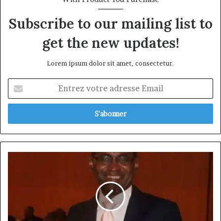
Subscribe to our mailing list to
get the new updates!
Lorem ipsum dolor sit amet, consectetur.
Entrez
votre
adresse
Email
Eric
LINGO,
CEO
LINGO
Languages
Services:
le