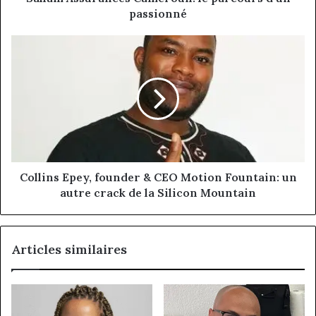
passionné
passionné
Collins
Epey,
founder
&
CEO
Motion
Fountain:
un
autre
crack
Collins Epey, founder & CEO Motion Fountain: un
de
autre crack de la Silicon Mountain
la
Silicon
Mountain
Articles similaires