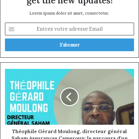
get the new updates!
Lorem ipsum dolor sit amet, consectetur.
Entrez
votre
adresse
Email
Théophile
Gérard
Moulong,
directeur
général
Saham
Assurances
Cameroun:
le
parcours
Théophile Gérard Moulong, directeur général
d’un
Saham Assurances Cameroun: le parcours d’un