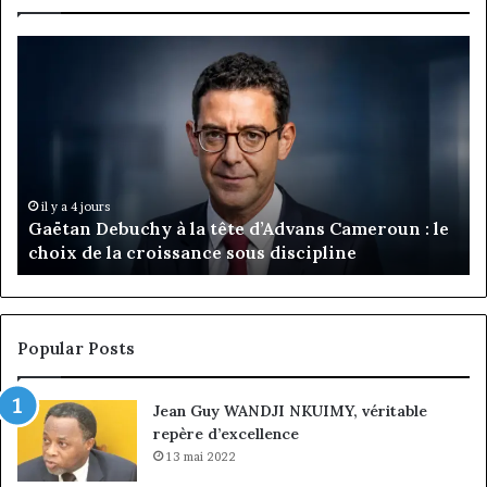
Gaëtan
M
Debuchy
Bu
à
:
la
Ma
tête
Ro
d’Advans
Da
Cameroun
Tc
:
pa
il y a 4 jours
Gaëtan Debuchy à la tête d’Advans Cameroun : le
le
de
choix de la croissance sous discipline
choix
l’
de
cl
la
à
croissance
la
sous
co
Popular Posts
discipline
du
ma
Jean Guy WANDJI NKUIMY, véritable
de
repère d’excellence
en
13 mai 2022