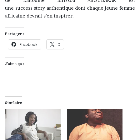
de
Kaltoume
Idrissou
ABOUBAKAR
est
une
success
story
authentique dont chaque jeune femme
africaine devrait s’en inspirer.
Partager :
Facebook
X
J’aime ça :
Similaire