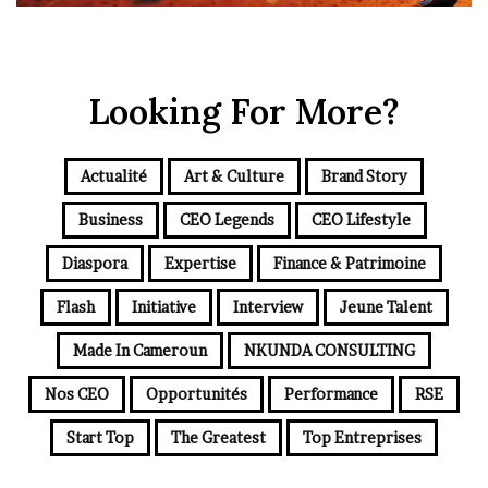
Looking For More?
Actualité
Art & Culture
Brand Story
Business
CEO Legends
CEO Lifestyle
Diaspora
Expertise
Finance & Patrimoine
Flash
Initiative
Interview
Jeune Talent
Made In Cameroun
NKUNDA CONSULTING
Nos CEO
Opportunités
Performance
RSE
Start Top
The Greatest
Top Entreprises