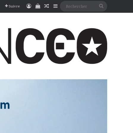
Connexion
Voir votre panier
Article Aléatoire
Sidebar (barre latérale)
Rechercher
Suivre