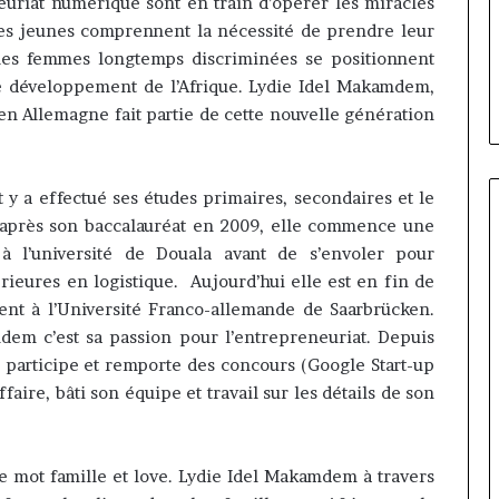
 Cameroun :
euriat numérique sont en train d’opérer les miracles
il y a 3 jours
Cameroun
d la présidence
Gaëtan Debuchy à la tête
les jeunes comprennent la nécessité de prendre leur
:
ean-Emmanuel
d’Advans Cameroun : le choix
les femmes longtemps discriminées se positionnent
le
ice-président
de la croissance sous disciplin
e développement de l’Afrique.
Lydie Idel Makamdem,
choix
de
n Allemagne fait partie de cette nouvelle génération
la
croissance
sous
 a effectué ses études primaires, secondaires et le
discipline
 après son baccalauréat en 2009, elle commence une
 à l’université de Douala avant de s’envoler pour
ieures en logistique. Aujourd’hui elle est en fin de
t à l’Université Franco-allemande de Saarbrücken.
dem c’est sa passion pour l’entrepreneuriat. Depuis
 participe et remporte des concours (Google Start-up
aire, bâti son équipe et travail sur les détails de son
le mot famille et love. Lydie Idel Makamdem à travers