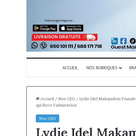
ACCUEIL
NOS RUBRIQUES
BR
Accueil
/
Nos CEO
/
Lydie Idel Makamdem Founder 
qui force l’admiration
Nos CEO
Lydie Idel Maka