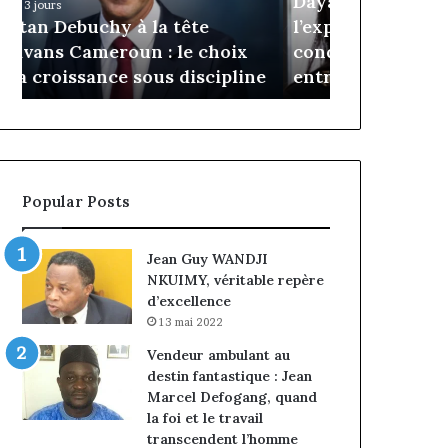
Daya Tchangoum passe de
Insurance :
Tchangoum
Philippe
l’expérience client à la
nommé Dire
passe
Kanga
conquête du marché des
intérim, fi
de
nommé
e
entreprises
Norbert Ng
l’expérience
Directeur
client
Général
à
par
la
intérim,
conquête
fin
du
de
Popular Posts
marché
mandat
des
pour
entreprises
Norbert
Jean Guy WANDJI
Ngniwake
NKUIMY, véritable repère
d’excellence
13 mai 2022
Vendeur ambulant au
destin fantastique : Jean
Marcel Defogang, quand
la foi et le travail
transcendent l’homme