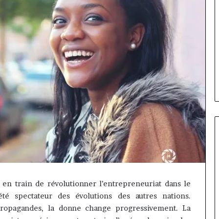
Gaëtan
Debuchy
n train de révolutionner l’entrepreneuriat dans le
à
té spectateur des évolutions des autres nations.
la
tête
propagandes, la donne change progressivement. La
d’Advans