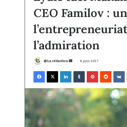
CEO Familov : un
l’entrepreneuria
l’admiration
Envoyer
@La rédaction
8 juin 2017
un
Facebook
X
Linkedin
Tumblr
Pinterest
Reddit
V
courriel