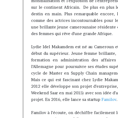
contribuer à faire évoluer le
Fondation MTN
mondialisation et l’explosion de l’entrepren
voluer
prend
regard porté sur la diaspora »
Rose Leke pren
sur le continent Africain. De plus en plus 
e
la
samir Bouzidi se confie sur
du conseil, J
destin en main. Plus remarquable encore, 
egard
présidence
jesuisaucameroun com
Pondi nommé v
comme des actrices incontournables pour l
porté
du
ur
conseil,
une brillante jeune camerounaise résidente e
a
Jean-
des femmes qui rêve d’une grande Afrique.
iaspora »
Emmanuel
amir
Pondi
Lydie Idel Makamdem est né au Cameroun et y
ouzidi
nommé
début du supérieur. Jeune femme brillante,
e
vice-
onfie
président
formation en administration des affaires
ur
l’Allemagne pour poursuivre ses études supér
esuisaucameroun
cycle de Master en Supply Chain managemen
com
Mais ce qui est fascinant chez Lydie Makam
2012 elle développe son projet d’entreprise,
Weekend Saar en mai 2015) avec son idée d’aff
projet. En 2016, elle lance sa startup
Familov
.
Familov à l’écoute, on déchiffre facilement 