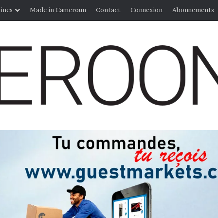
ines
Made in Cameroun
Contact
Connexion
Abonnements