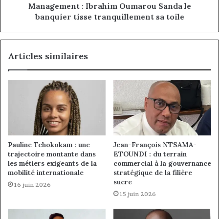
sa
Management : Ibrahim Oumarou Sanda le
toile
banquier tisse tranquillement sa toile
Articles similaires
Pauline Tchokokam : une
Jean-François NTSAMA-
trajectoire montante dans
ETOUNDI : du terrain
les métiers exigeants de la
commercial à la gouvernance
mobilité internationale
stratégique de la filière
sucre
16 juin 2026
15 juin 2026