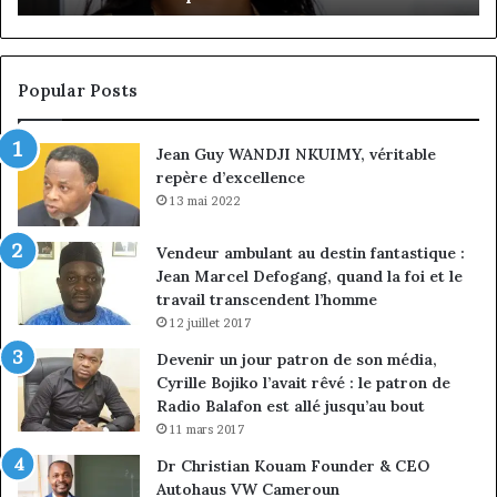
client
Gé
à
pa
la
in
conquête
fi
Popular Posts
du
de
marché
ma
Jean Guy WANDJI NKUIMY, véritable
des
po
repère d’excellence
entreprises
No
Ng
13 mai 2022
Vendeur ambulant au destin fantastique :
Jean Marcel Defogang, quand la foi et le
travail transcendent l’homme
12 juillet 2017
Devenir un jour patron de son média,
Cyrille Bojiko l’avait rêvé : le patron de
Radio Balafon est allé jusqu’au bout
11 mars 2017
Dr Christian Kouam Founder & CEO
Autohaus VW Cameroun