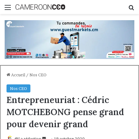
Menu
R
Accueil
/
Nos CEO
Nos CEO
Entrepreneuriat : Cédric
MOTCHEBONG pense grand
pour devenir grand
Envoyer
@La rédaction
19 octobre 2020