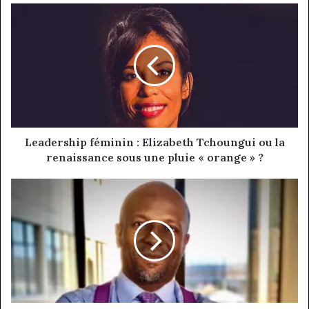
Leadership
féminin
:
Elizabeth
Tchoungui
ou
la
renaissance
sous
une
Leadership féminin : Elizabeth Tchoungui ou la
pluie
renaissance sous une pluie « orange » ?
«
orange
Management
»
:
?
Ibrahim
Oumarou
Sanda
le
banquier
tisse
tranquillement