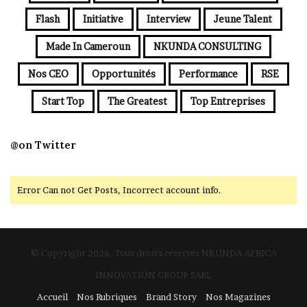
Flash
Initiative
Interview
Jeune Talent
Made In Cameroun
NKUNDA CONSULTING
Nos CEO
Opportunités
Performance
RSE
Start Top
The Greatest
Top Entreprises
@on Twitter
Error Can not Get Posts, Incorrect account info.
© Copyright 2026, Tous droits réservés NKUNDA AFRICA
INNOVATION GROUP SARL
Accueil
Nos Rubriques
Brand Story
Nos Magazines