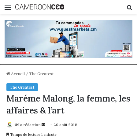
Menu
R
Accueil
/
The Greatest
The Greatest
Maréme Malong, la femme, les
affaires & l’art
Envoyer
@La rédaction
20 août 2018
un
Temps de lecture 1 minute