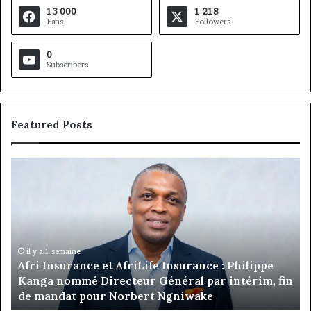
13 000
1 218
Fans
Followers
0
Subscribers
Featured Posts
Afri
Ma
Insurance
M
et
Si
AfriLife
pr
Insurance
les
:
co
Philippe
de
il y a 1 semaine
Afri Insurance et AfriLife Insurance : Philippe
Kanga
Ju
Kanga nommé Directeur Général par intérim, fin
nommé
Ma
de mandat pour Norbert Ngniwake
Directeur
Général