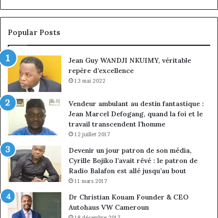
par
intérim,
fin
Popular Posts
de
mandat
Jean Guy WANDJI NKUIMY, véritable
pour
repère d’excellence
Norbert
Ngniwake
13 mai 2022
Vendeur ambulant au destin fantastique :
Jean Marcel Defogang, quand la foi et le
travail transcendent l’homme
12 juillet 2017
Devenir un jour patron de son média,
Cyrille Bojiko l’avait rêvé : le patron de
Radio Balafon est allé jusqu’au bout
11 mars 2017
Dr Christian Kouam Founder & CEO
Autohaus VW Cameroun
18 décembre 2017