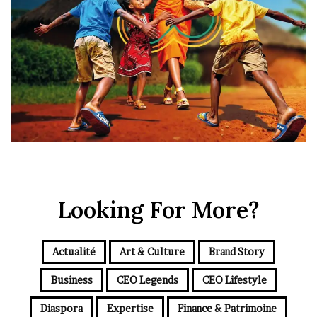
Looking For More?
Actualité
Art & Culture
Brand Story
Business
CEO Legends
CEO Lifestyle
Diaspora
Expertise
Finance & Patrimoine