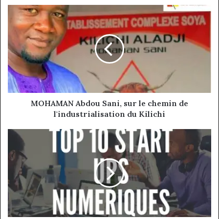
MOHAMAN
Abdou
Sani,
sur
le
chemin
de
l'industrialisation
du
Kilichi
MOHAMAN Abdou Sani, sur le chemin de
l'industrialisation du Kilichi
Top
10
des start ups numériques
camerounaises
les
plus
viables