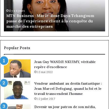
Rose
In
Daya
:
Tchangoum
Ph
il y a 4 jours
MTN Business : Marie-Rose Daya Tchangoum
passe
Ka
passe de l’expérience client à la conquête du
de
n
marché des entreprises
l’expérience
Di
client
Gé
à
pa
la
in
conquête
fi
Popular Posts
du
de
marché
ma
Jean Guy WANDJI NKUIMY, véritable
des
po
repère d’excellence
entreprises
No
Ng
13 mai 2022
Vendeur ambulant au destin fantastique :
Jean Marcel Defogang, quand la foi et le
travail transcendent l’homme
12 juillet 2017
Devenir un jour patron de son média,