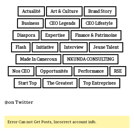
Actualité
Art & Culture
Brand Story
Business
CEO Legends
CEO Lifestyle
Diaspora
Expertise
Finance & Patrimoine
Flash
Initiative
Interview
Jeune Talent
Made In Cameroun
NKUNDA CONSULTING
Nos CEO
Opportunités
Performance
RSE
Start Top
The Greatest
Top Entreprises
@on Twitter
Error Can not Get Posts, Incorrect account info.