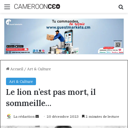
Menu
R
Accueil
/
Art & Culture
Art & Culture
Le lion n’est pas mort, il
sommeille…
Envoyer
La rédaction
20 décembre 2023
2 minutes de lecture
un