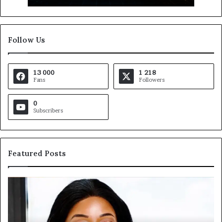
Follow Us
13 000
1 218
Fans
Followers
0
Subscribers
Featured Posts
MTN
Af
Business
In
:
et
Marie-
Af