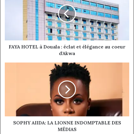
à
Douala
:
éclat
et
élégance
au
coeur
FAYA HOTEL à Douala : éclat et élégance au coeur
d'Akwa
d'Akwa
SOPHY
AIIDA:
LA
LIONNE
INDOMPTABLE
DES
MÉDIAS
SOPHY AIIDA: LA LIONNE INDOMPTABLE DES
MÉDIAS