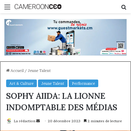
Menu
R
Accueil
/
Jeune Talent
Art & Culture
Jeune Talent
Performance
SOPHY AIIDA: LA LIONNE
INDOMPTABLE DES MÉDIAS
Envoyer
La rédaction
20 décembre 2023
2 minutes de lecture
un