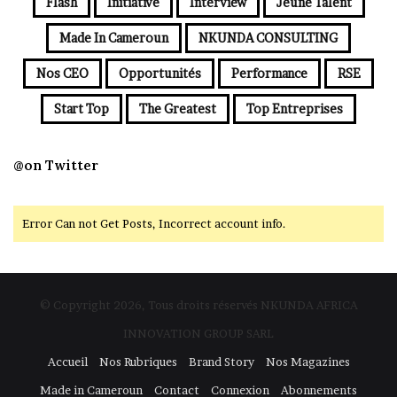
Flash
Initiative
Interview
Jeune Talent
Made In Cameroun
NKUNDA CONSULTING
Nos CEO
Opportunités
Performance
RSE
Start Top
The Greatest
Top Entreprises
@on Twitter
Error Can not Get Posts, Incorrect account info.
© Copyright 2026, Tous droits réservés NKUNDA AFRICA
INNOVATION GROUP SARL
Accueil
Nos Rubriques
Brand Story
Nos Magazines
Made in Cameroun
Contact
Connexion
Abonnements