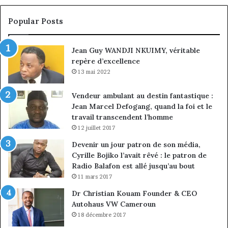
la
in
conquête
fi
Popular Posts
du
de
marché
ma
Jean Guy WANDJI NKUIMY, véritable
des
po
repère d’excellence
entreprises
No
Ng
13 mai 2022
Vendeur ambulant au destin fantastique :
Jean Marcel Defogang, quand la foi et le
travail transcendent l’homme
12 juillet 2017
Devenir un jour patron de son média,
Cyrille Bojiko l’avait rêvé : le patron de
Radio Balafon est allé jusqu’au bout
11 mars 2017
Dr Christian Kouam Founder & CEO
Autohaus VW Cameroun
18 décembre 2017