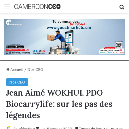
Menu
R
Accueil
/
Nos CEO
Nos CEO
Jean Aimé WOKHUI, PDG
Biocarrylife: sur les pas des
légendes
Envoyer
La rédaction
9 janvier 2023
Temps de lecture 1 minute