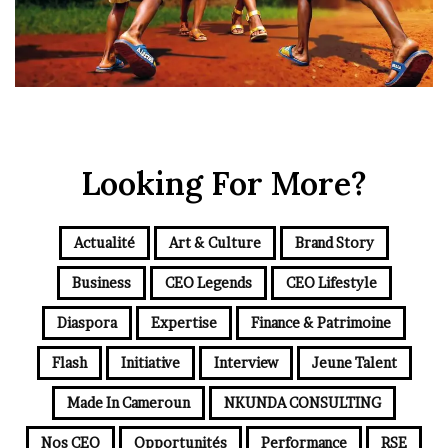
Looking For More?
Actualité
Art & Culture
Brand Story
Business
CEO Legends
CEO Lifestyle
Diaspora
Expertise
Finance & Patrimoine
Flash
Initiative
Interview
Jeune Talent
Made In Cameroun
NKUNDA CONSULTING
Nos CEO
Opportunités
Performance
RSE