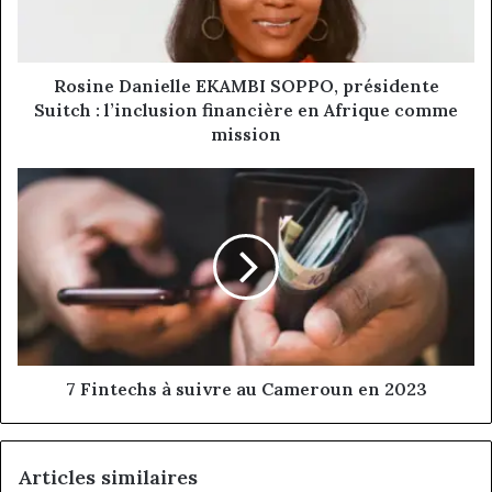
l’inclusion
financière
en
Afrique
Rosine Danielle EKAMBI SOPPO, présidente
comme
Suitch : l’inclusion financière en Afrique comme
mission
mission
7
Fintechs
à
suivre
au
Cameroun
en
2023
7 Fintechs à suivre au Cameroun en 2023
Articles similaires