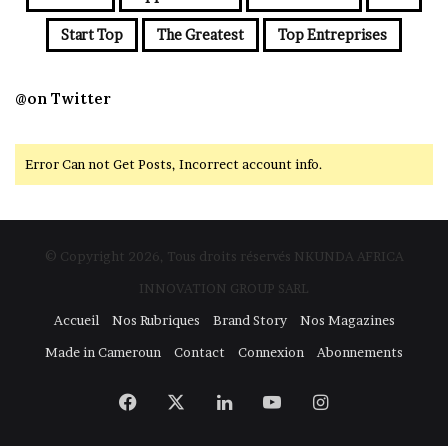
Start Top
The Greatest
Top Entreprises
@on Twitter
Error Can not Get Posts, Incorrect account info.
© Copyright 2026, Tous droits réservés NKUNDA AFRICA
INNOVATION GROUP SARL
Accueil
Nos Rubriques
Brand Story
Nos Magazines
Made in Cameroun
Contact
Connexion
Abonnements
Facebook
X
Linkedin
YouTube
Instagram