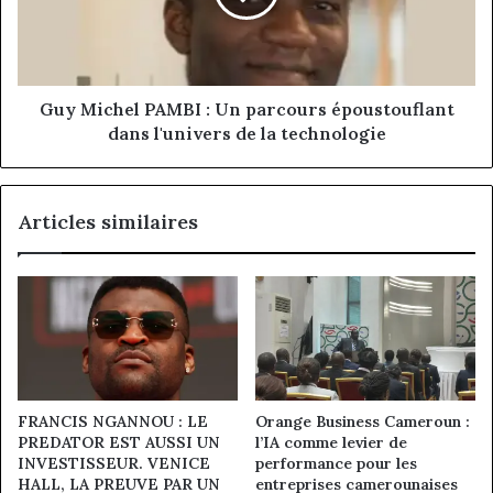
parcours
époustouflant
dans
l'univers
de
Guy Michel PAMBI : Un parcours époustouflant
la
dans l'univers de la technologie
technologie
Articles similaires
FRANCIS NGANNOU : LE
Orange Business Cameroun :
PREDATOR EST AUSSI UN
l’IA comme levier de
INVESTISSEUR. VENICE
performance pour les
HALL, LA PREUVE PAR UN
entreprises camerounaises