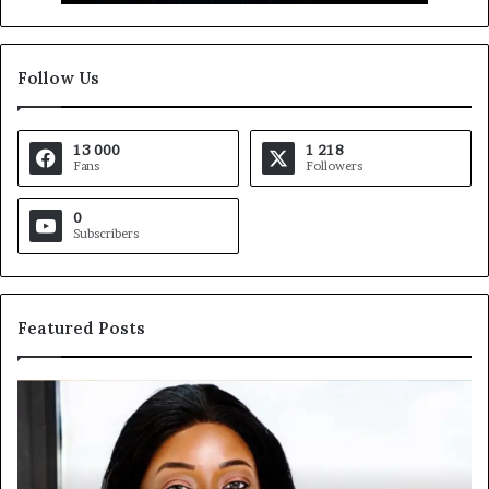
Follow Us
13 000
1 218
Fans
Followers
0
Subscribers
Featured Posts
MTN
Af
Business
In
:
et
Marie-
Af
Rose
In