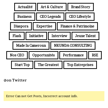
Actualité
Art & Culture
Brand Story
Business
CEO Legends
CEO Lifestyle
Diaspora
Expertise
Finance & Patrimoine
Flash
Initiative
Interview
Jeune Talent
Made In Cameroun
NKUNDA CONSULTING
Nos CEO
Opportunités
Performance
RSE
Start Top
The Greatest
Top Entreprises
@on Twitter
Error Can not Get Posts, Incorrect account info.