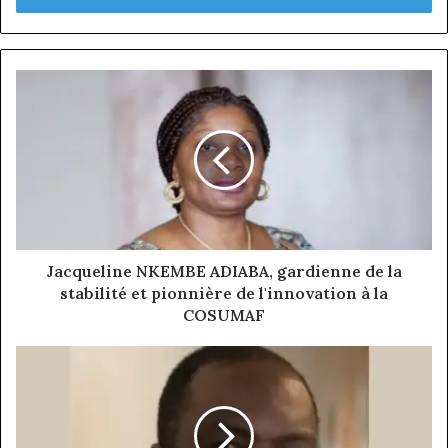
Jacqueline
NKEMBE
ADIABA,
gardienne
de
la
stabilité
et
pionnière
de
Jacqueline NKEMBE ADIABA, gardienne de la
l'innovation
stabilité et pionnière de l'innovation à la
à
COSUMAF
la
COSUMAF
Guy
Michel
PAMBI
:
Un