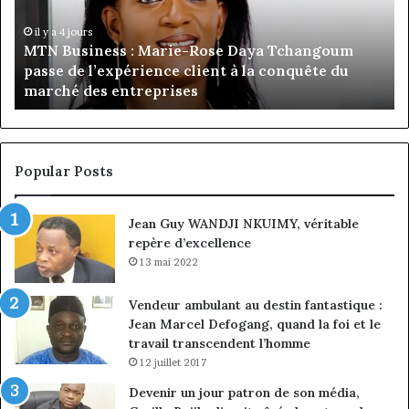
Daya
:
Tchangoum
Ph
il y a 4 jours
MTN Business : Marie-Rose Daya Tchangoum
passe
Ka
passe de l’expérience client à la conquête du
de
n
marché des entreprises
l’expérience
Di
client
Gé
à
pa
la
in
conquête
fi
Popular Posts
du
de
marché
ma
Jean Guy WANDJI NKUIMY, véritable
des
po
repère d’excellence
entreprises
No
Ng
13 mai 2022
Vendeur ambulant au destin fantastique :
Jean Marcel Defogang, quand la foi et le
travail transcendent l’homme
12 juillet 2017
Devenir un jour patron de son média,