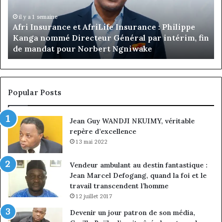
commandes
de
e
Jumia
il y a 16 heures
 fin
Marcelle Monkam Siayojie prend les commandes
Maroc
de Jumia Maroc
Popular Posts
Jean Guy WANDJI NKUIMY, véritable
repère d’excellence
13 mai 2022
Vendeur ambulant au destin fantastique :
Jean Marcel Defogang, quand la foi et le
travail transcendent l’homme
12 juillet 2017
Devenir un jour patron de son média,