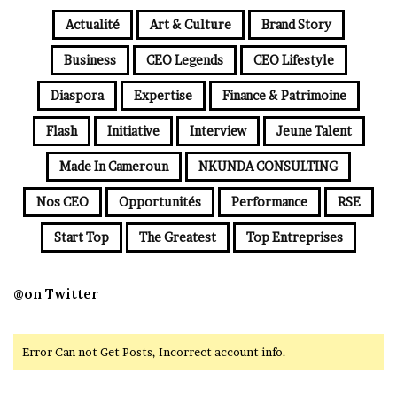
Actualité
Art & Culture
Brand Story
Business
CEO Legends
CEO Lifestyle
Diaspora
Expertise
Finance & Patrimoine
Flash
Initiative
Interview
Jeune Talent
Made In Cameroun
NKUNDA CONSULTING
Nos CEO
Opportunités
Performance
RSE
Start Top
The Greatest
Top Entreprises
@on Twitter
Error Can not Get Posts, Incorrect account info.