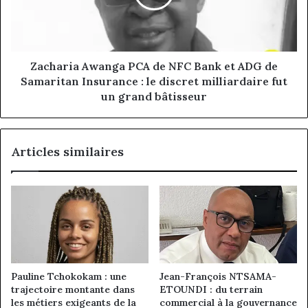
du
Bank
développement
et
communautaire
ADG
de
Samaritan
Zacharia Awanga PCA de NFC Bank et ADG de
Insurance
Samaritan Insurance : le discret milliardaire fut
:
un grand bâtisseur
le
discret
milliardaire
Articles similaires
fut
un
grand
bâtisseur
Pauline Tchokokam : une
Jean-François NTSAMA-
trajectoire montante dans
ETOUNDI : du terrain
les métiers exigeants de la
commercial à la gouvernance