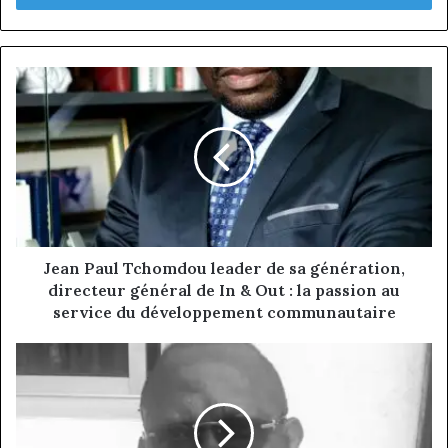
Jean
Paul
Tchomdou
leader
de
sa
génération,
directeur
général
de
Jean Paul Tchomdou leader de sa génération,
In
directeur général de In & Out : la passion au
&
service du développement communautaire
Out
:
Zacharia
la
Awanga
passion
PCA
au
de
service
NFC