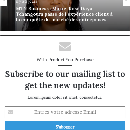
il y a 1 semaine
il y a 5 jours
MTN Business : Marie-Rose Daya
Afri Insurance et AfriLife Insurance :
Tchangoum passe de l’expérience client à
Philippe Kanga nommé Directeur
la conquête du marché des entreprises
Général par intérim, fin de mandat pour
Norbert Ngniwake
With Product You Purchase
Subscribe to our mailing list to
get the new updates!
Lorem ipsum dolor sit amet, consectetur.
Entrez
votre
adresse
Email