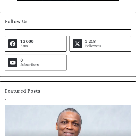
Follow Us
13 000
1 218
Fans
Followers
0
Subscribers
Featured Posts
Marcelle
Monkam
Siayojie
prend
les