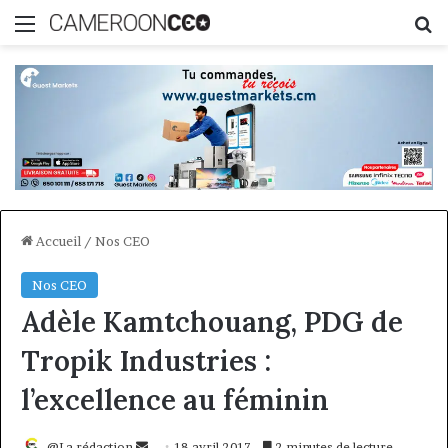
Menu
R
Accueil
/
Nos CEO
Nos CEO
Adèle Kamtchouang, PDG de
Tropik Industries :
l’excellence au féminin
Envoyer
@La rédaction
18 avril 2017
2 minutes de lecture