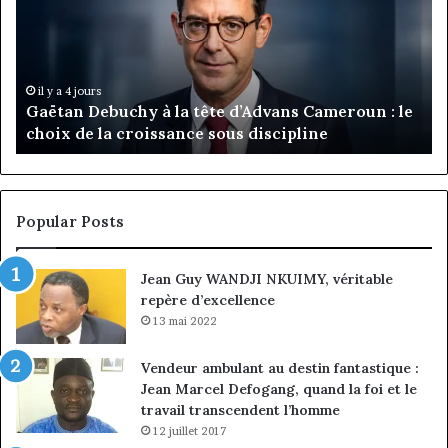
Marie-
Af
Rose
In
Daya
:
Tchangoum
Ph
il y a 4 jours
MTN Business : Marie-Rose Daya Tchangoum
passe
Ka
passe de l’expérience client à la conquête du
de
n
marché des entreprises
l’expérience
Di
client
Gé
à
pa
la
in
conquête
fi
Popular Posts
du
de
marché
ma
Jean Guy WANDJI NKUIMY, véritable
des
po
repère d’excellence
entreprises
No
Ng
13 mai 2022
Vendeur ambulant au destin fantastique :
Jean Marcel Defogang, quand la foi et le
travail transcendent l’homme
12 juillet 2017