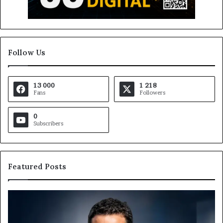
Follow Us
13 000
1 218
Fans
Followers
0
Subscribers
Featured Posts
MTN
Af
Business
In
:
et