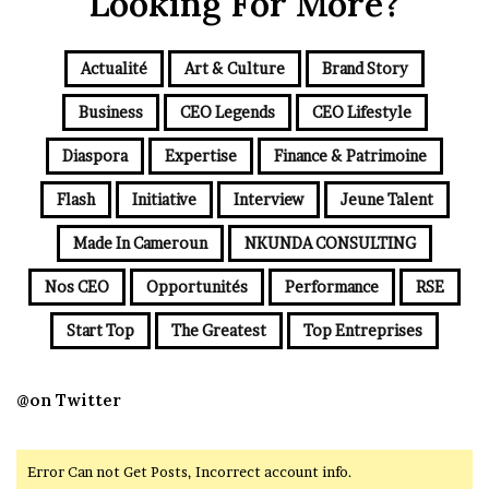
Looking For More?
Actualité
Art & Culture
Brand Story
Business
CEO Legends
CEO Lifestyle
Diaspora
Expertise
Finance & Patrimoine
Flash
Initiative
Interview
Jeune Talent
Made In Cameroun
NKUNDA CONSULTING
Nos CEO
Opportunités
Performance
RSE
Start Top
The Greatest
Top Entreprises
@on Twitter
Error Can not Get Posts, Incorrect account info.