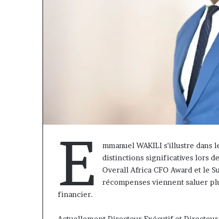
E
mmanuel WAKILI s’illustre dans l
distinctions significatives lors 
« Cette
Overall Africa CFO Award et le S
plateforme
récompenses viennent saluer pl
va
financier.
contribuer
il y a 1 semaine
à
« Cette platef
faire
Actuellement Directeur Exécutif et Directeur