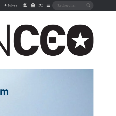
Connexion
Voir votre panier
Article Aléatoire
Sidebar (barre latérale)
Rechercher
Suivre