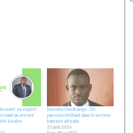
akounté: un expert
Sayouba Ouedraogo : Un
evronné au service
parcours brillant dans le secteur
ités locales
bancaire africain
25 juin 2024
EO"
Dans "Nos CEO"