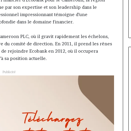
ire évoluer le
Fondation MTN Cameroun :
prend
 par son expertise et son leadership dans le
r la diaspora »
Rose Leke prend la présidence
la
fessionnel impressionnant témoigne d’une
e confie sur
du conseil, Jean-Emmanuel
présidence
ofondie dans le domaine financier.
oun com
Pondi nommé vice-président
du
conseil,
Jean-
ameroon PLC, où il gravit rapidement les échelons,
Emmanuel
 du comité de direction. En 2011, il prend les rênes
Pondi
t de rejoindre Ecobank en 2012, où il occupera
nommé
à sa position actuelle.
vice-
président
Publicité