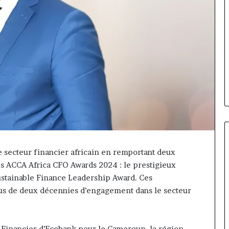
e secteur financier africain en remportant deux
des ACCA Africa CFO Awards 2024 : le prestigieux
Fondation
ustainable Finance Leadership Award. Ces
MTN
us de deux décennies d’engagement dans le secteur
Cameroun
:
Rose
orme va
il y a 16 heures
Leke
 Financier d’Ecobank pour le Cameroun, la région