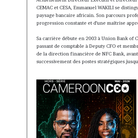
contribuer à fa
évoluer
CEMAC et CESA, Emmanuel WAKILI se distingue
regard porté su
le
paysage bancaire africain. Son parcours pro
samir Bouzidi s
regard
progression constante et d’une maîtrise appr
jesuisaucamer
porté
sur
la
Sa carrière débute en 2003 à Union Bank of C
diaspora »
passant de comptable à Deputy CFO et membre
samir
de la direction financière de NFC Bank, avan
Bouzidi
successivement des postes stratégiques jusqu’
se
confie
sur
jesuisaucameroun
com