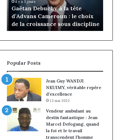
Daya Tchan
il y a 3 jours
Cameroun
Tchangoum
Gaëtan Debuchy à la tête
l’expérience
:
passe
d’Advans Cameroun : le choix
conquête d
le
de
de la croissance sous discipline
entreprises
choix
l’expérience
de
client
la
à
croissance
la
sous
conquête
discipline
du
Popular Posts
marché
des
entreprises
Jean Guy WANDJI
NKUIMY, véritable repère
d’excellence
13 mai 2022
Vendeur ambulant au
destin fantastique : Jean
Marcel Defogang, quand
la foi et le travail
transcendent l’homme