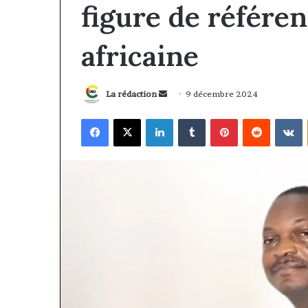
figure de référen
africaine
Envoyer
La rédaction
9 décembre 2024
un
Facebook
X
Linkedin
Tumblr
Pinterest
Reddit
V
courriel