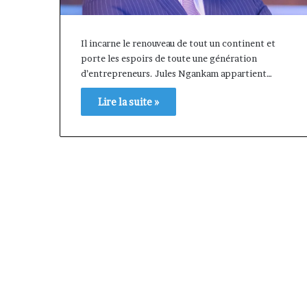
Il incarne le renouveau de tout un continent et
porte les espoirs de toute une génération
d’entrepreneurs. Jules Ngankam appartient…
Lire la suite »
« Cette
plateforme
va
contribuer
il y a 1 semaine
à
« Cette platef
faire