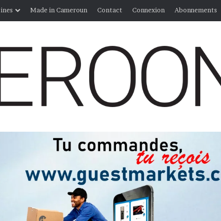
ines
Made in Cameroun
Contact
Connexion
Abonnements