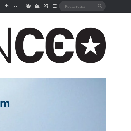
Connexion
Voir votre panier
Article Aléatoire
Sidebar (barre latérale)
Rechercher
Suivre