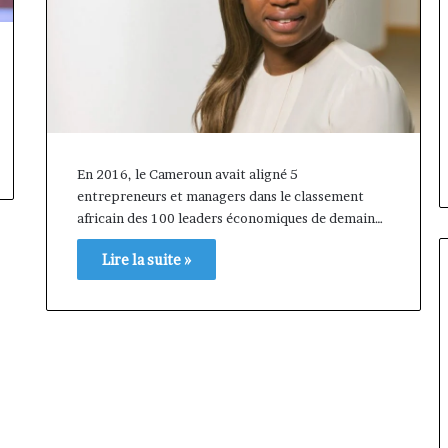
En 2016, le Cameroun avait aligné 5
entrepreneurs et managers dans le classement
africain des 100 leaders économiques de demain…
Lire la suite »
Fondation
MTN
Cameroun
:
Rose
orme va
il y a 1 jour
Leke