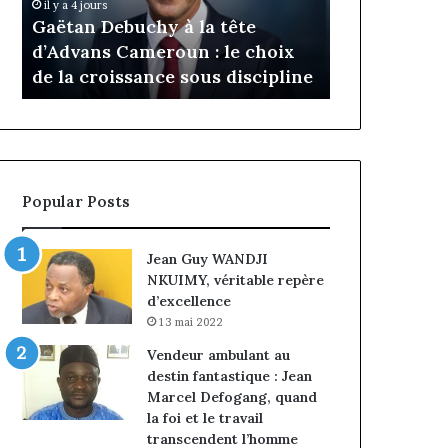
Daya Tchan
il y a 4 jours
Cameroun
Tchangoum
Gaëtan Debuchy à la tête
l’expérience
:
passe
d’Advans Cameroun : le choix
conquête d
le
de
de la croissance sous discipline
entreprises
choix
l’expérience
de
client
la
à
croissance
la
sous
conquête
discipline
du
Popular Posts
marché
des
entreprises
Jean Guy WANDJI
NKUIMY, véritable repère
d’excellence
13 mai 2022
Vendeur ambulant au
destin fantastique : Jean
Marcel Defogang, quand
la foi et le travail
transcendent l’homme