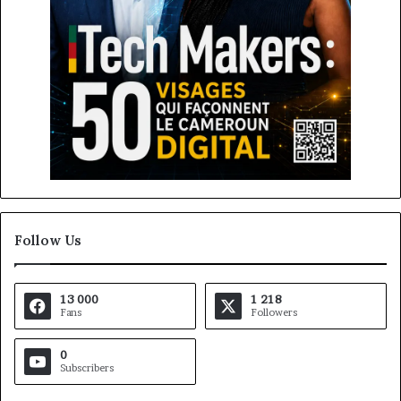
Follow Us
13 000
1 218
Fans
Followers
0
Subscribers