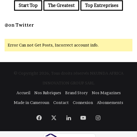
Start Top
The Greatest
Top Entreprises
@on Twitter
Error Can not Get Posts, Incorrect account info.
© Copyright 2026, Tous droits réservés NKUNDA AFRICA
INNOVATION GROUP SARL
Accueil
Nos Rubriques
Brand Story
Nos Magazines
Made in Cameroun
Contact
Connexion
Abonnements
Facebook
X
Linkedin
YouTube
Instagram