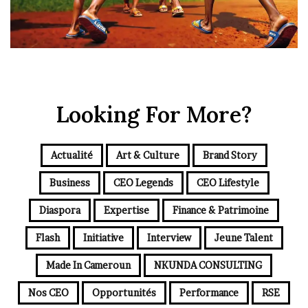
Looking For More?
Actualité
Art & Culture
Brand Story
Business
CEO Legends
CEO Lifestyle
Diaspora
Expertise
Finance & Patrimoine
Flash
Initiative
Interview
Jeune Talent
Made In Cameroun
NKUNDA CONSULTING
Nos CEO
Opportunités
Performance
RSE