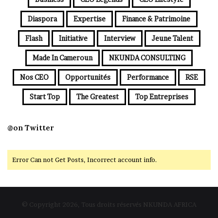
Diaspora
Expertise
Finance & Patrimoine
Flash
Initiative
Interview
Jeune Talent
Made In Cameroun
NKUNDA CONSULTING
Nos CEO
Opportunités
Performance
RSE
Start Top
The Greatest
Top Entreprises
@on Twitter
Error Can not Get Posts, Incorrect account info.
© Copyright 2026, Tous droits réservés NKUNDA AFRICA