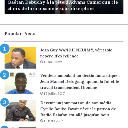
: le
passe de l’expérience client à la conquête du
de
marché des entreprises
l’expérience
client
à
la
conquête
Popular Posts
du
marché
Jean Guy WANDJI NKUIMY, véritable
des
repère d’excellence
entreprises
13 mai 2022
Vendeur ambulant au destin fantastique :
Jean Marcel Defogang, quand la foi et le
travail transcendent l’homme
12 juillet 2017
Devenir un jour patron de son média,
Cyrille Bojiko l’avait rêvé : le patron de
Radio Balafon est allé jusqu’au bout
11 mars 2017