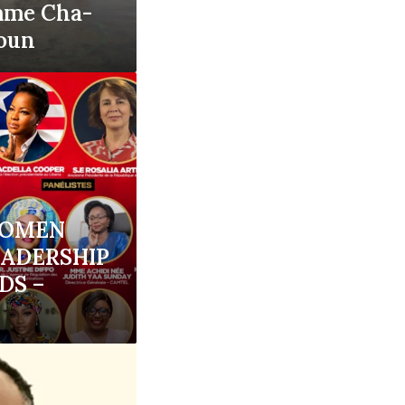
mme Cha-
oun
WOMEN
EADERSHIP
DS –