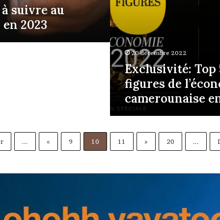
 à suivre au
 en 2023
20 décembre 2022
Exclusivité: Top
figures de l’éco
camerounaise e
r
...
«
9
10
11
»
20
...