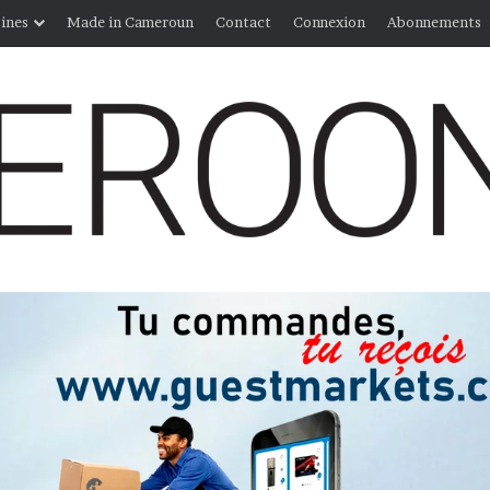
ines
Made in Cameroun
Contact
Connexion
Abonnements