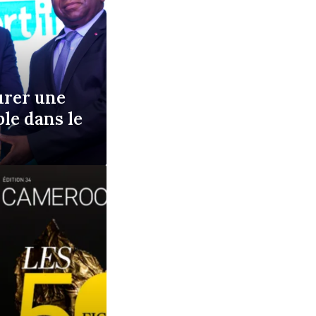
urer une
le dans le