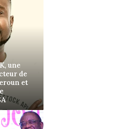
K, une
cteur de
eroun et
e
SA