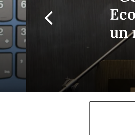
Eco
un 
la