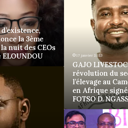
du
secteur
de
l’élevage
au
 d’existence,
Cameroun
once la 3ème
et
en
 la nuit des CEOs
Afrique
le ELOUNDOU
signée
17 janvier 2023
FOTSO D. NGASSA
GAJO LIVESTOC
révolution du se
l’élevage au Cam
en Afrique signé
FOTSO D. NGAS
Olam
Agri
–