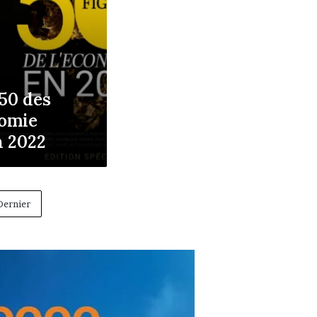
 50 des
nomie
n 2022
Dernier