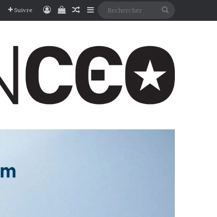
Connexion
Voir votre panier
Article Aléatoire
Sidebar (barre latérale)
Rechercher
Suivre