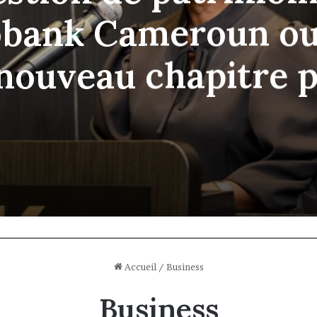
bank Cameroun ou
nouveau chapitre 
 banque privée en z
CEMAC
Accueil
/
Business
Business