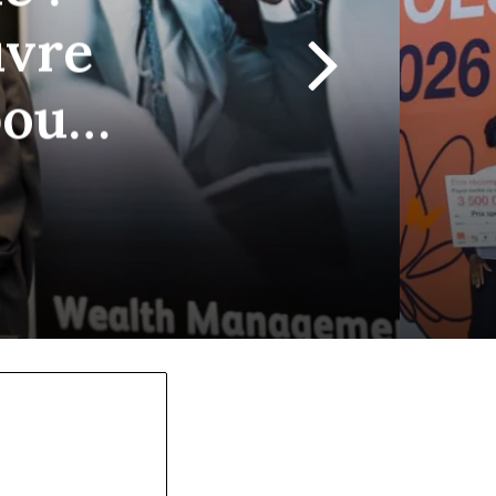
vre
pour
one