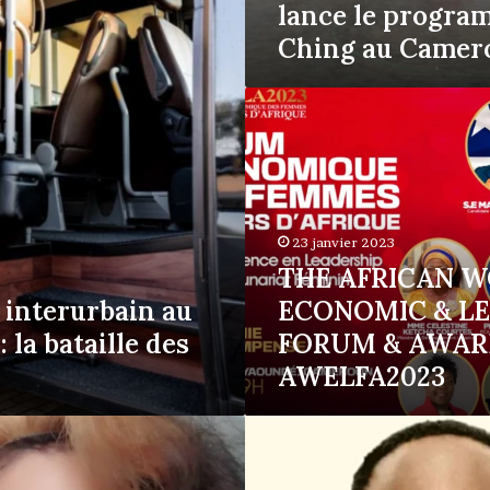
lance le progra
Ching au Camer
THE
AFRICAN
WOMEN
ECONOMIC
&
LEADERSHIP
FORUM
23 janvier 2023
&
THE AFRICAN 
AWARDS
 interurbain au
ECONOMIC & L
–
la bataille des
FORUM & AWAR
AWELFA2023
AWELFA2023
GAJO LIVESTOCK,
une
révolution