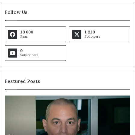
Follow Us
13 000
1 218
Fans
Followers
0
Subscribers
Featured Posts
« Cette
Fo
plateforme
M
va
Ca
contribuer
:
à
Ro
faire
Le