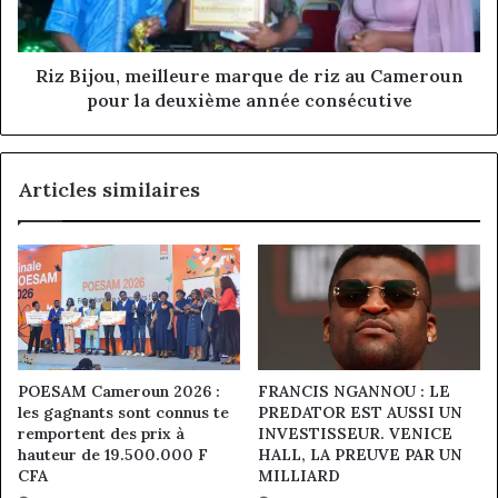
au
Cameroun
pour
la
Riz Bijou, meilleure marque de riz au Cameroun
deuxième
pour la deuxième année consécutive
année
consécutive
Articles similaires
POESAM Cameroun 2026 :
FRANCIS NGANNOU : LE
les gagnants sont connus te
PREDATOR EST AUSSI UN
remportent des prix à
INVESTISSEUR. VENICE
hauteur de 19.500.000 F
HALL, LA PREUVE PAR UN
CFA
MILLIARD