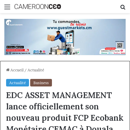
Menu
R
Accueil
/
Actualité
Actualité
Business
EDC ASSET MANAGEMENT
lance officiellement son
nouveau produit FCP Ecobank
Monétaire CEMAC à Douala