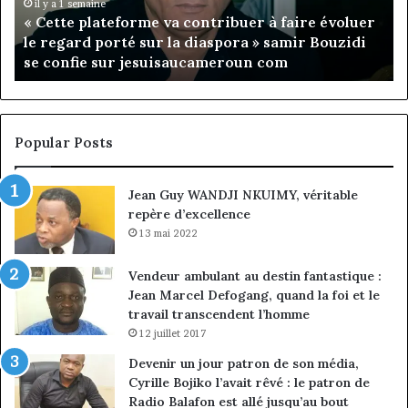
évoluer
pr
il y a 1 semaine
« Cette plateforme va contribuer à faire évoluer
le
la
n
le regard porté sur la diaspora » samir Bouzidi
regard
pr
se confie sur jesuisaucameroun com
porté
du
sur
co
la
Je
diaspora »
Em
samir
Po
Popular Posts
Bouzidi
n
se
vi
Jean Guy WANDJI NKUIMY, véritable
confie
pr
repère d’excellence
sur
jesuisaucameroun
13 mai 2022
com
Vendeur ambulant au destin fantastique :
Jean Marcel Defogang, quand la foi et le
travail transcendent l’homme
12 juillet 2017
Devenir un jour patron de son média,
Cyrille Bojiko l’avait rêvé : le patron de
Radio Balafon est allé jusqu’au bout