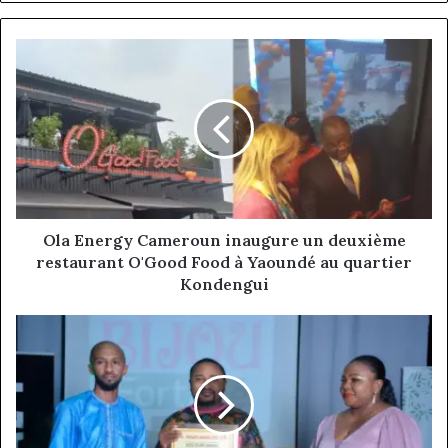
Ola
Energy
Cameroun
inaugure
un
deuxième
restaurant
O'Good
Food
à
Ola Energy Cameroun inaugure un deuxième
Yaoundé
restaurant O'Good Food à Yaoundé au quartier
au
Kondengui
quartier
Kondengui
Riz
Bijou,
meilleure
marque
de
riz