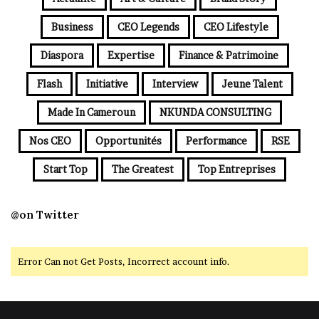
Business
CEO Legends
CEO Lifestyle
Diaspora
Expertise
Finance & Patrimoine
Flash
Initiative
Interview
Jeune Talent
Made In Cameroun
NKUNDA CONSULTING
Nos CEO
Opportunités
Performance
RSE
Start Top
The Greatest
Top Entreprises
@on Twitter
Error Can not Get Posts, Incorrect account info.