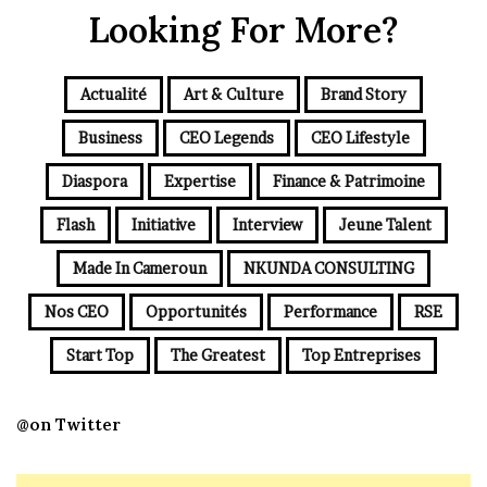
Looking For More?
Actualité
Art & Culture
Brand Story
Business
CEO Legends
CEO Lifestyle
Diaspora
Expertise
Finance & Patrimoine
Flash
Initiative
Interview
Jeune Talent
Made In Cameroun
NKUNDA CONSULTING
Nos CEO
Opportunités
Performance
RSE
Start Top
The Greatest
Top Entreprises
@on Twitter