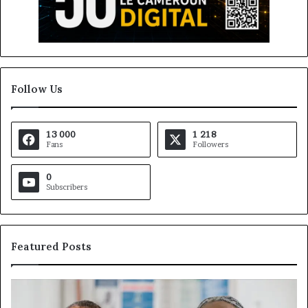
Follow Us
13 000
1 218
Fans
Followers
0
Subscribers
Featured Posts
Gaëtan
M
Debuchy
Bu