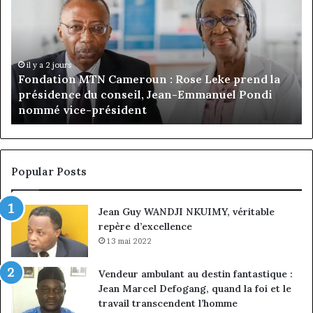
à
:
la
Ma
tête
Ro
d’Advans
Da
Cameroun
Tc
:
pa
il y a 5 jours
Gaëtan Debuchy à la tête d’Advans Cameroun : le
le
de
choix de la croissance sous discipline
choix
l’
de
cl
la
à
croissance
la
sous
co
Popular Posts
discipline
du
ma
Jean Guy WANDJI NKUIMY, véritable
de
repère d’excellence
en
13 mai 2022
Vendeur ambulant au destin fantastique :
Jean Marcel Defogang, quand la foi et le
travail transcendent l’homme