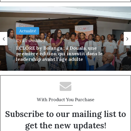
Actualité
Actualité
il y a 2 semaines
il y a 2 semaines
DÉCLIC Business : à Douala, une première
édition qui attaque le talon d’Achille des
PME camerounaises
ÉCLORE by Bolanga : à Douala, une
première édition qui investit dans le
leadership avant l’âge adulte
With Product You Purchase
Subscribe to our mailing list to
get the new updates!