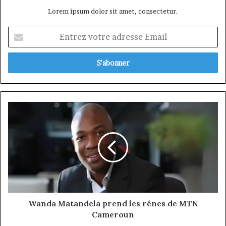
Lorem ipsum dolor sit amet, consectetur.
Entrez
votre
adresse
Email
Wanda
Matandela
prend
les
rênes
de
MTN
Cameroun
Wanda Matandela prend les rênes de MTN
Cameroun