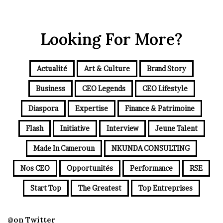
Looking For More?
Actualité
Art & Culture
Brand Story
Business
CEO Legends
CEO Lifestyle
Diaspora
Expertise
Finance & Patrimoine
Flash
Initiative
Interview
Jeune Talent
Made In Cameroun
NKUNDA CONSULTING
Nos CEO
Opportunités
Performance
RSE
Start Top
The Greatest
Top Entreprises
@on Twitter